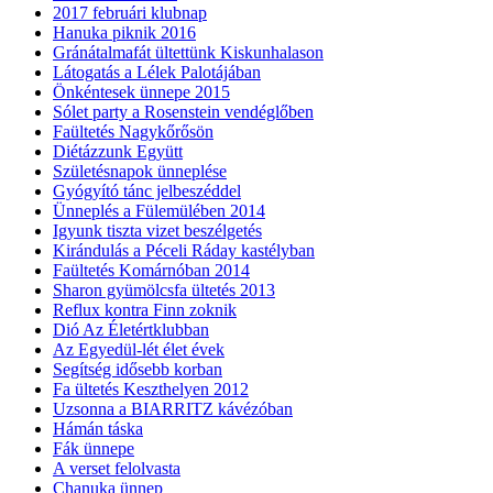
2017 februári klubnap
Hanuka piknik 2016
Gránátalmafát ültettünk Kiskunhalason
Látogatás a Lélek Palotájában
Önkéntesek ünnepe 2015
Sólet party a Rosenstein vendéglőben
Faültetés Nagykőrősön
Diétázzunk Együtt
Születésnapok ünneplése
Gyógyító tánc jelbeszéddel
Ünneplés a Fülemülében 2014
Igyunk tiszta vizet beszélgetés
Kirándulás a Péceli Ráday kastélyban
Faültetés Komárnóban 2014
Sharon gyümölcsfa ültetés 2013
Reflux kontra Finn zoknik
Dió Az Életértklubban
Az Egyedül-lét élet évek
Segítség idősebb korban
Fa ültetés Keszthelyen 2012
Uzsonna a BIARRITZ kávézóban
Hámán táska
Fák ünnepe
A verset felolvasta
Chanuka ünnep