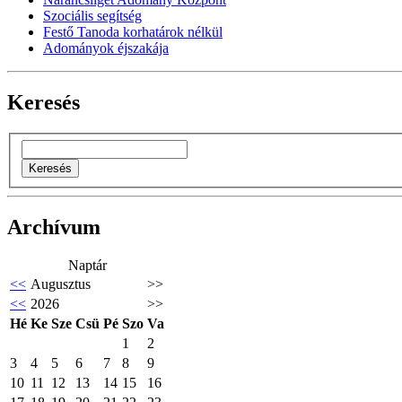
Szociális segítség
Festő Tanoda korhatárok nélkül
Adományok éjszakája
Keresés
Archívum
Naptár
<<
Augusztus
>>
<<
2026
>>
Hé
Ke
Sze
Csü
Pé
Szo
Va
1
2
3
4
5
6
7
8
9
10
11
12
13
14
15
16