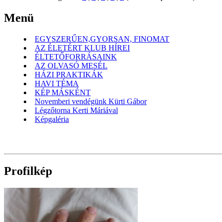
Menü
EGYSZERŰEN,GYORSAN, FINOMAT
AZ ÉLETÉRT KLUB HÍREI
ÉLTETŐFORRÁSAINK
AZ OLVASÓ MESÉL
HÁZI PRAKTIKÁK
HAVI TÉMA
KÉP MÁSKÉNT
Novemberi vendégünk Kürti Gábor
Légzőtorna Kerti Máriával
Képgaléria
Profilkép