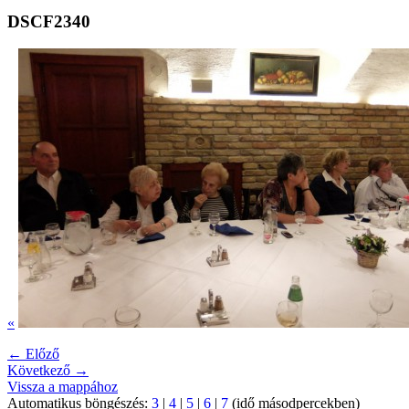
DSCF2340
«
← Előző
Következő →
Vissza a mappához
Automatikus böngészés:
3
|
4
|
5
|
6
|
7
(idő másodpercekben)