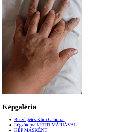
Képgaléria
Beszélgetés Kürti Gáborral
Légzőtorna KERTI MÁRIÁVAL
KÉP MÁSKÉNT