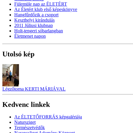
Fülemüle nap az ÉLETÉRT
Az Életért klub első képeskönyve
Hangfűrdőzik a csoport
Keszthelyi kirándulás
2011 Júliusi klubnap
Holt-tengeri sóbarlangban
Életmenet napon
Utolsó kép
Légzőtorna KERTI MÁRIÁVAL
Kedvenc linkek
Az ÉLTETŐFORRÁS képgalériája
Natursziget
Természetvédők
Narancsliget Adomány Központ