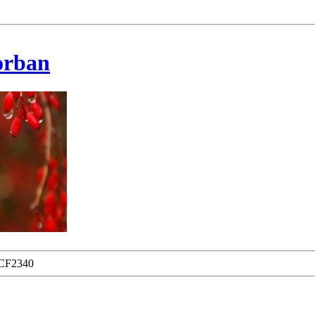
korban
CF2340