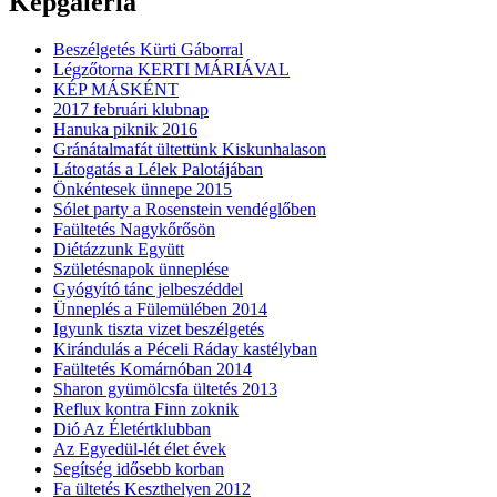
Képgaléria
Beszélgetés Kürti Gáborral
Légzőtorna KERTI MÁRIÁVAL
KÉP MÁSKÉNT
2017 februári klubnap
Hanuka piknik 2016
Gránátalmafát ültettünk Kiskunhalason
Látogatás a Lélek Palotájában
Önkéntesek ünnepe 2015
Sólet party a Rosenstein vendéglőben
Faültetés Nagykőrősön
Diétázzunk Együtt
Születésnapok ünneplése
Gyógyító tánc jelbeszéddel
Ünneplés a Fülemülében 2014
Igyunk tiszta vizet beszélgetés
Kirándulás a Péceli Ráday kastélyban
Faültetés Komárnóban 2014
Sharon gyümölcsfa ültetés 2013
Reflux kontra Finn zoknik
Dió Az Életértklubban
Az Egyedül-lét élet évek
Segítség idősebb korban
Fa ültetés Keszthelyen 2012