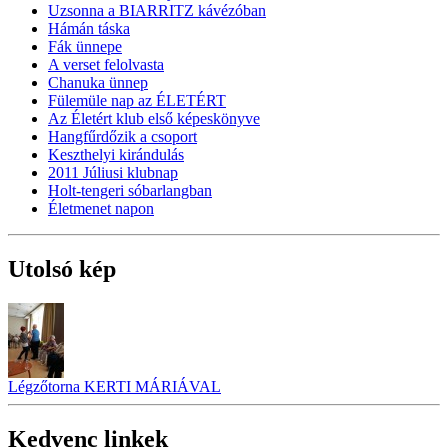
Uzsonna a BIARRITZ kávézóban
Hámán táska
Fák ünnepe
A verset felolvasta
Chanuka ünnep
Fülemüle nap az ÉLETÉRT
Az Életért klub első képeskönyve
Hangfűrdőzik a csoport
Keszthelyi kirándulás
2011 Júliusi klubnap
Holt-tengeri sóbarlangban
Életmenet napon
Utolsó kép
Légzőtorna KERTI MÁRIÁVAL
Kedvenc linkek