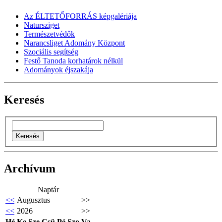
Az ÉLTETŐFORRÁS képgalériája
Natursziget
Természetvédők
Narancsliget Adomány Központ
Szociális segítség
Festő Tanoda korhatárok nélkül
Adományok éjszakája
Keresés
Archívum
Naptár
<<
Augusztus
>>
<<
2026
>>
Hé
Ke
Sze
Csü
Pé
Szo
Va