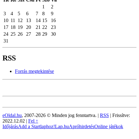
1
2
3
4
5
6
7
8
9
10
11
12
13
14
15
16
17
18
19
20
21
22
23
24
25
26
27
28
29
30
31
RSS
Forrás megtekintése
eOldal.hu
, 2007-2026 © Minden jog fenntartva. |
RSS
|
Frissítve:
2022.12.02
|
Fel ↑
Időjárás
Add a Startlaphoz!
Lap.hu
Apróhirdetés
Online játékok