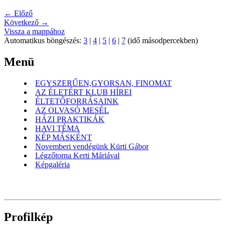
← Előző
Következő →
Vissza a mappához
Automatikus böngészés:
3
|
4
|
5
|
6
|
7
(idő másodpercekben)
Menü
EGYSZERŰEN,GYORSAN, FINOMAT
AZ ÉLETÉRT KLUB HÍREI
ÉLTETŐFORRÁSAINK
AZ OLVASÓ MESÉL
HÁZI PRAKTIKÁK
HAVI TÉMA
KÉP MÁSKÉNT
Novemberi vendégünk Kürti Gábor
Légzőtorna Kerti Máriával
Képgaléria
Profilkép