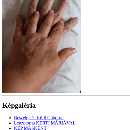
Képgaléria
Beszélgetés Kürti Gáborral
Légzőtorna KERTI MÁRIÁVAL
KÉP MÁSKÉNT