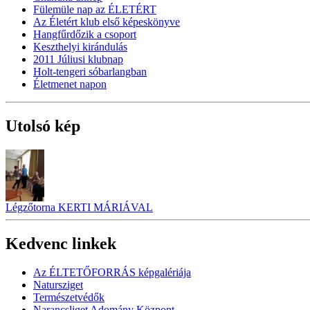
Fülemüle nap az ÉLETÉRT
Az Életért klub első képeskönyve
Hangfűrdőzik a csoport
Keszthelyi kirándulás
2011 Júliusi klubnap
Holt-tengeri sóbarlangban
Életmenet napon
Utolsó kép
Légzőtorna KERTI MÁRIÁVAL
Kedvenc linkek
Az ÉLTETŐFORRÁS képgalériája
Natursziget
Természetvédők
Narancsliget Adomány Központ