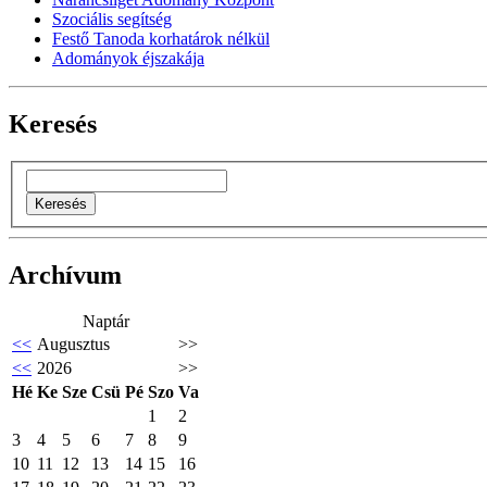
Szociális segítség
Festő Tanoda korhatárok nélkül
Adományok éjszakája
Keresés
Archívum
Naptár
<<
Augusztus
>>
<<
2026
>>
Hé
Ke
Sze
Csü
Pé
Szo
Va
1
2
3
4
5
6
7
8
9
10
11
12
13
14
15
16