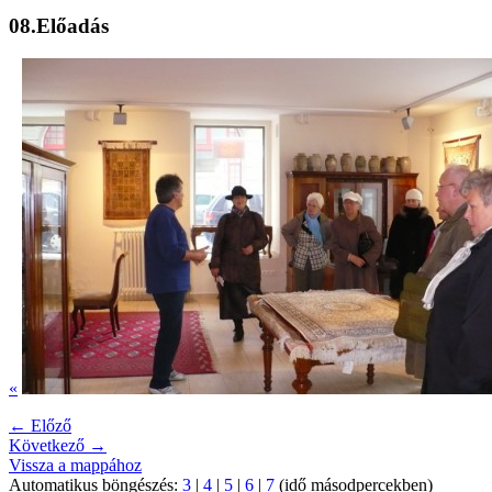
08.Előadás
«
← Előző
Következő →
Vissza a mappához
Automatikus böngészés:
3
|
4
|
5
|
6
|
7
(idő másodpercekben)