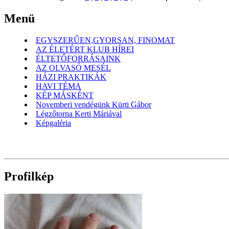
Menü
EGYSZERŰEN,GYORSAN, FINOMAT
AZ ÉLETÉRT KLUB HÍREI
ÉLTETŐFORRÁSAINK
AZ OLVASÓ MESÉL
HÁZI PRAKTIKÁK
HAVI TÉMA
KÉP MÁSKÉNT
Novemberi vendégünk Kürti Gábor
Légzőtorna Kerti Máriával
Képgaléria
Profilkép