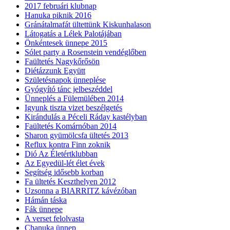
2017 februári klubnap
Hanuka piknik 2016
Gránátalmafát ültettünk Kiskunhalason
Látogatás a Lélek Palotájában
Önkéntesek ünnepe 2015
Sólet party a Rosenstein vendéglőben
Faültetés Nagykőrősön
Diétázzunk Együtt
Születésnapok ünneplése
Gyógyító tánc jelbeszéddel
Ünneplés a Fülemülében 2014
Igyunk tiszta vizet beszélgetés
Kirándulás a Péceli Ráday kastélyban
Faültetés Komárnóban 2014
Sharon gyümölcsfa ültetés 2013
Reflux kontra Finn zoknik
Dió Az Életértklubban
Az Egyedül-lét élet évek
Segítség idősebb korban
Fa ültetés Keszthelyen 2012
Uzsonna a BIARRITZ kávézóban
Hámán táska
Fák ünnepe
A verset felolvasta
Chanuka ünnep