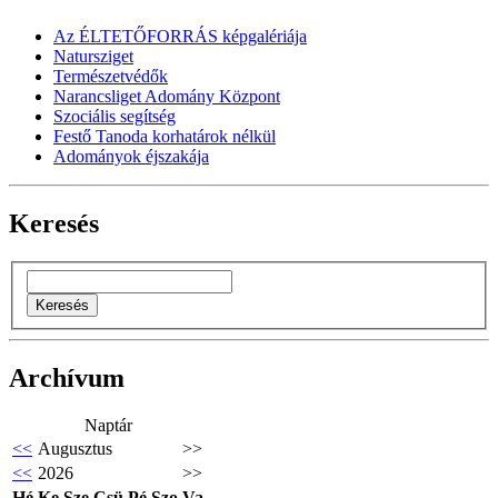
Az ÉLTETŐFORRÁS képgalériája
Natursziget
Természetvédők
Narancsliget Adomány Központ
Szociális segítség
Festő Tanoda korhatárok nélkül
Adományok éjszakája
Keresés
Archívum
Naptár
<<
Augusztus
>>
<<
2026
>>
Hé
Ke
Sze
Csü
Pé
Szo
Va