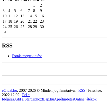
1
2
3
4
5
6
7
8
9
10
11
12
13
14
15
16
17
18
19
20
21
22
23
24
25
26
27
28
29
30
31
RSS
Forrás megtekintése
eOldal.hu
, 2007-2026 © Minden jog fenntartva. |
RSS
|
Frissítve:
2022.12.02
|
Fel ↑
Időjárás
Add a Startlaphoz!
Lap.hu
Apróhirdetés
Online játékok