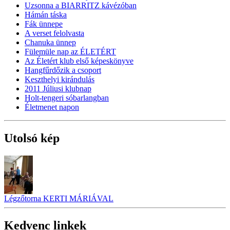
Uzsonna a BIARRITZ kávézóban
Hámán táska
Fák ünnepe
A verset felolvasta
Chanuka ünnep
Fülemüle nap az ÉLETÉRT
Az Életért klub első képeskönyve
Hangfűrdőzik a csoport
Keszthelyi kirándulás
2011 Júliusi klubnap
Holt-tengeri sóbarlangban
Életmenet napon
Utolsó kép
Légzőtorna KERTI MÁRIÁVAL
Kedvenc linkek