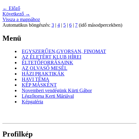
← Előző
Következő →
Vissza a mappához
Automatikus böngészés:
3
|
4
|
5
|
6
|
7
(idő másodpercekben)
Menü
EGYSZERŰEN,GYORSAN, FINOMAT
AZ ÉLETÉRT KLUB HÍREI
ÉLTETŐFORRÁSAINK
AZ OLVASÓ MESÉL
HÁZI PRAKTIKÁK
HAVI TÉMA
KÉP MÁSKÉNT
Novemberi vendégünk Kürti Gábor
Légzőtorna Kerti Máriával
Képgaléria
Profilkép