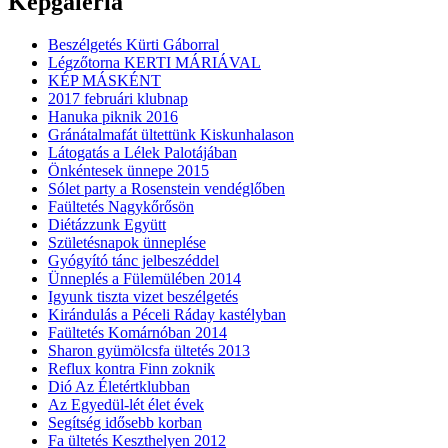
Képgaléria
Beszélgetés Kürti Gáborral
Légzőtorna KERTI MÁRIÁVAL
KÉP MÁSKÉNT
2017 februári klubnap
Hanuka piknik 2016
Gránátalmafát ültettünk Kiskunhalason
Látogatás a Lélek Palotájában
Önkéntesek ünnepe 2015
Sólet party a Rosenstein vendéglőben
Faültetés Nagykőrősön
Diétázzunk Együtt
Születésnapok ünneplése
Gyógyító tánc jelbeszéddel
Ünneplés a Fülemülében 2014
Igyunk tiszta vizet beszélgetés
Kirándulás a Péceli Ráday kastélyban
Faültetés Komárnóban 2014
Sharon gyümölcsfa ültetés 2013
Reflux kontra Finn zoknik
Dió Az Életértklubban
Az Egyedül-lét élet évek
Segítség idősebb korban
Fa ültetés Keszthelyen 2012