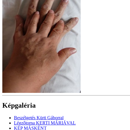
Képgaléria
Beszélgetés Kürti Gáborral
Légzőtorna KERTI MÁRIÁVAL
KÉP MÁSKÉNT