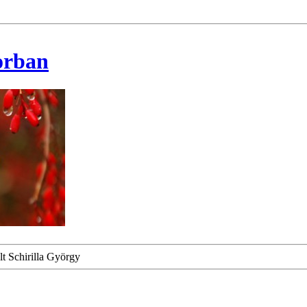
korban
élt Schirilla György