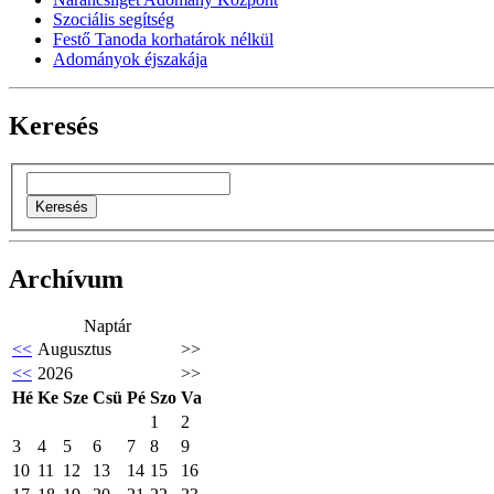
Szociális segítség
Festő Tanoda korhatárok nélkül
Adományok éjszakája
Keresés
Archívum
Naptár
<<
Augusztus
>>
<<
2026
>>
Hé
Ke
Sze
Csü
Pé
Szo
Va
1
2
3
4
5
6
7
8
9
10
11
12
13
14
15
16