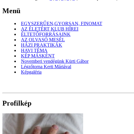
Menü
EGYSZERŰEN,GYORSAN, FINOMAT
AZ ÉLETÉRT KLUB HÍREI
ÉLTETŐFORRÁSAINK
AZ OLVASÓ MESÉL
HÁZI PRAKTIKÁK
HAVI TÉMA
KÉP MÁSKÉNT
Novemberi vendégünk Kürti Gábor
Légzőtorna Kerti Máriával
Képgaléria
Profilkép