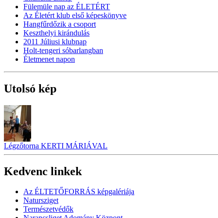
Fülemüle nap az ÉLETÉRT
Az Életért klub első képeskönyve
Hangfűrdőzik a csoport
Keszthelyi kirándulás
2011 Júliusi klubnap
Holt-tengeri sóbarlangban
Életmenet napon
Utolsó kép
Légzőtorna KERTI MÁRIÁVAL
Kedvenc linkek
Az ÉLTETŐFORRÁS képgalériája
Natursziget
Természetvédők
Narancsliget Adomány Központ