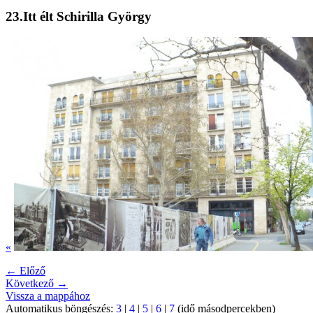
23.Itt élt Schirilla György
«
← Előző
Következő →
Vissza a mappához
Automatikus böngészés:
3
|
4
|
5
|
6
|
7
(idő másodpercekben)