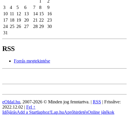
1
2
3
4
5
6
7
8
9
10
11
12
13
14
15
16
17
18
19
20
21
22
23
24
25
26
27
28
29
30
31
RSS
Forrás megtekintése
eOldal.hu
, 2007-2026 © Minden jog fenntartva. |
RSS
|
Frissítve:
2022.12.02
|
Fel ↑
Időjárás
Add a Startlaphoz!
Lap.hu
Apróhirdetés
Online játékok