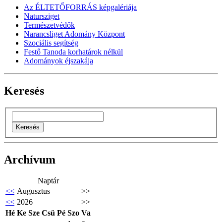
Az ÉLTETŐFORRÁS képgalériája
Natursziget
Természetvédők
Narancsliget Adomány Központ
Szociális segítség
Festő Tanoda korhatárok nélkül
Adományok éjszakája
Keresés
Archívum
Naptár
<<
Augusztus
>>
<<
2026
>>
Hé
Ke
Sze
Csü
Pé
Szo
Va