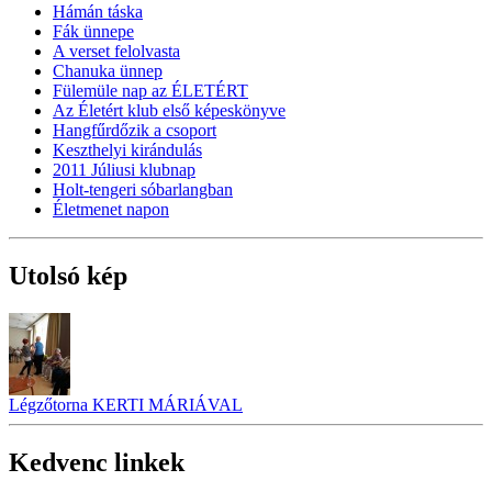
Hámán táska
Fák ünnepe
A verset felolvasta
Chanuka ünnep
Fülemüle nap az ÉLETÉRT
Az Életért klub első képeskönyve
Hangfűrdőzik a csoport
Keszthelyi kirándulás
2011 Júliusi klubnap
Holt-tengeri sóbarlangban
Életmenet napon
Utolsó kép
Légzőtorna KERTI MÁRIÁVAL
Kedvenc linkek