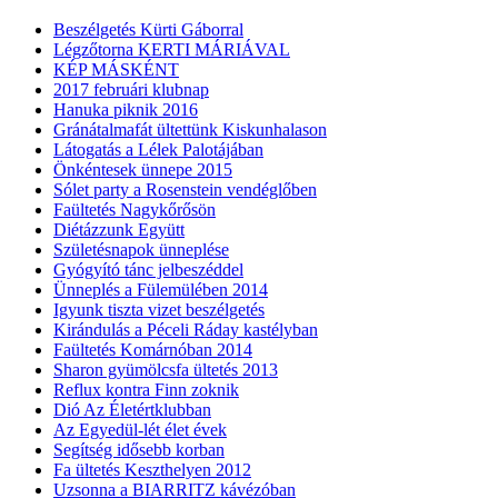
Beszélgetés Kürti Gáborral
Légzőtorna KERTI MÁRIÁVAL
KÉP MÁSKÉNT
2017 februári klubnap
Hanuka piknik 2016
Gránátalmafát ültettünk Kiskunhalason
Látogatás a Lélek Palotájában
Önkéntesek ünnepe 2015
Sólet party a Rosenstein vendéglőben
Faültetés Nagykőrősön
Diétázzunk Együtt
Születésnapok ünneplése
Gyógyító tánc jelbeszéddel
Ünneplés a Fülemülében 2014
Igyunk tiszta vizet beszélgetés
Kirándulás a Péceli Ráday kastélyban
Faültetés Komárnóban 2014
Sharon gyümölcsfa ültetés 2013
Reflux kontra Finn zoknik
Dió Az Életértklubban
Az Egyedül-lét élet évek
Segítség idősebb korban
Fa ültetés Keszthelyen 2012
Uzsonna a BIARRITZ kávézóban