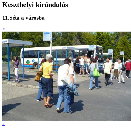
Keszthelyi kirándulás
11.Séta a városba
«
»