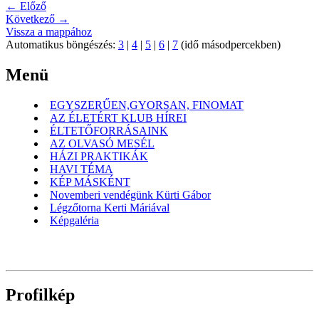
← Előző
Következő →
Vissza a mappához
Automatikus böngészés:
3
|
4
|
5
|
6
|
7
(idő másodpercekben)
Menü
EGYSZERŰEN,GYORSAN, FINOMAT
AZ ÉLETÉRT KLUB HÍREI
ÉLTETŐFORRÁSAINK
AZ OLVASÓ MESÉL
HÁZI PRAKTIKÁK
HAVI TÉMA
KÉP MÁSKÉNT
Novemberi vendégünk Kürti Gábor
Légzőtorna Kerti Máriával
Képgaléria
Profilkép