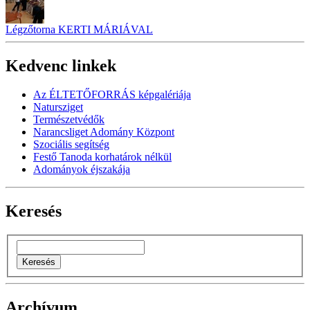
Légzőtorna KERTI MÁRIÁVAL
Kedvenc linkek
Az ÉLTETŐFORRÁS képgalériája
Natursziget
Természetvédők
Narancsliget Adomány Központ
Szociális segítség
Festő Tanoda korhatárok nélkül
Adományok éjszakája
Keresés
Archívum