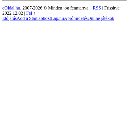
eOldal.hu
, 2007-2026 © Minden jog fenntartva. |
RSS
|
Frissítve:
2022.12.02
|
Fel ↑
Időjárás
Add a Startlaphoz!
Lap.hu
Apróhirdetés
Online játékok