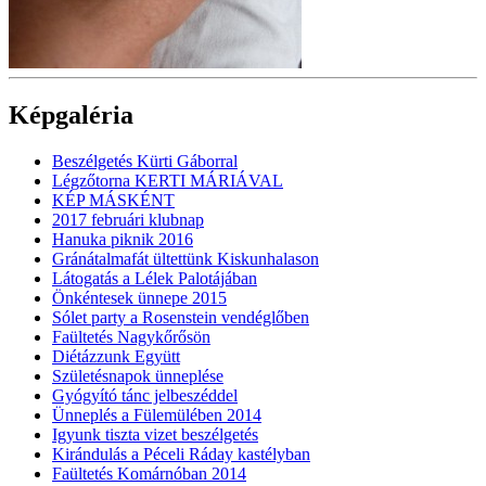
Képgaléria
Beszélgetés Kürti Gáborral
Légzőtorna KERTI MÁRIÁVAL
KÉP MÁSKÉNT
2017 februári klubnap
Hanuka piknik 2016
Gránátalmafát ültettünk Kiskunhalason
Látogatás a Lélek Palotájában
Önkéntesek ünnepe 2015
Sólet party a Rosenstein vendéglőben
Faültetés Nagykőrősön
Diétázzunk Együtt
Születésnapok ünneplése
Gyógyító tánc jelbeszéddel
Ünneplés a Fülemülében 2014
Igyunk tiszta vizet beszélgetés
Kirándulás a Péceli Ráday kastélyban
Faültetés Komárnóban 2014