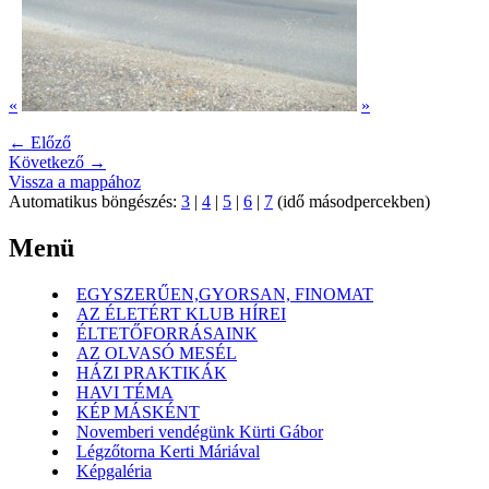
«
»
← Előző
Következő →
Vissza a mappához
Automatikus böngészés:
3
|
4
|
5
|
6
|
7
(idő másodpercekben)
Menü
EGYSZERŰEN,GYORSAN, FINOMAT
AZ ÉLETÉRT KLUB HÍREI
ÉLTETŐFORRÁSAINK
AZ OLVASÓ MESÉL
HÁZI PRAKTIKÁK
HAVI TÉMA
KÉP MÁSKÉNT
Novemberi vendégünk Kürti Gábor
Légzőtorna Kerti Máriával
Képgaléria