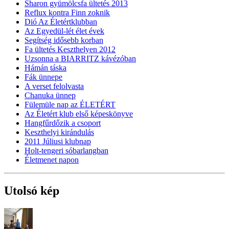
Sharon gyümölcsfa ültetés 2013
Reflux kontra Finn zoknik
Dió Az Életértklubban
Az Egyedül-lét élet évek
Segítség idősebb korban
Fa ültetés Keszthelyen 2012
Uzsonna a BIARRITZ kávézóban
Hámán táska
Fák ünnepe
A verset felolvasta
Chanuka ünnep
Fülemüle nap az ÉLETÉRT
Az Életért klub első képeskönyve
Hangfűrdőzik a csoport
Keszthelyi kirándulás
2011 Júliusi klubnap
Holt-tengeri sóbarlangban
Életmenet napon
Utolsó kép