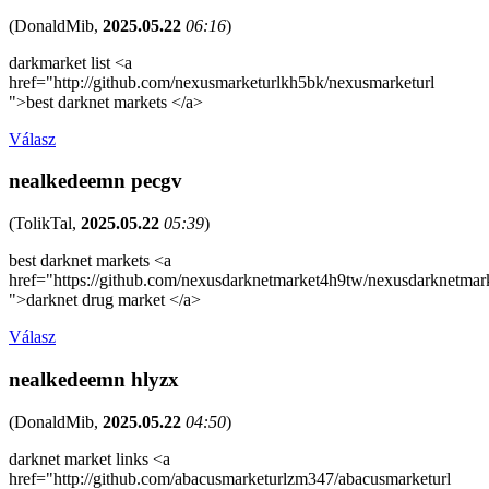
(
DonaldMib
,
2025.05.22
06:16
)
darkmarket list <a
href="http://github.com/nexusmarketurlkh5bk/nexusmarketurl
">best darknet markets </a>
Válasz
nealkedeemn pecgv
(
TolikTal
,
2025.05.22
05:39
)
best darknet markets <a
href="https://github.com/nexusdarknetmarket4h9tw/nexusdarknetmar
">darknet drug market </a>
Válasz
nealkedeemn hlyzx
(
DonaldMib
,
2025.05.22
04:50
)
darknet market links <a
href="http://github.com/abacusmarketurlzm347/abacusmarketurl