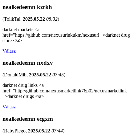
nealkedeemn kzrkh
(
TolikTal
,
2025.05.22
08:32
)
darknet markets <a
href="https://github.com/nexusurlnkukm/nexusurl ">darknet drug
store </a>
Válasz
nealkedeemn nxdxv
(
DonaldMib
,
2025.05.22
07:45
)
darknet drug links <a
href="http://github.com/nexusmarketlink76p02/nexusmarketlink
">darknet drugs </a>
Válasz
nealkedeemn ecgxm
(
RabyPlego
,
2025.05.22
07:44
)