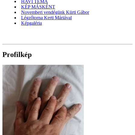
HAVI TÉMA
KÉP MÁSKÉNT
Novemberi vendégünk Kürti Gábor
Légzőtorna Kerti Máriával
Képgaléria
Profilkép