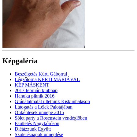
Képgaléria
Beszélgetés Kürti Gáborral
Légzőtorna KERTI MÁRIÁVAL
KÉP MÁSKÉNT
2017 februári klubnap
Hanuka piknik 2016
Gránátalmafát ültettünk Kiskunhalason
Látogatás a Lélek Palotájában
Önkéntesek ünnepe 2015
Sólet party a Rosenstein vendéglőben
Faültetés Nagykőrősön
Diétázzunk Együtt
Születésnapok ünneplése