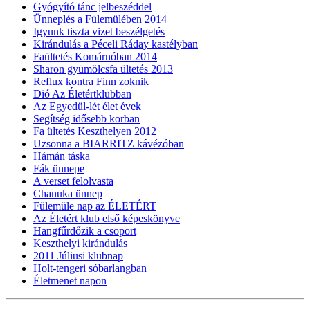
Gyógyító tánc jelbeszéddel
Ünneplés a Fülemülében 2014
Igyunk tiszta vizet beszélgetés
Kirándulás a Péceli Ráday kastélyban
Faültetés Komárnóban 2014
Sharon gyümölcsfa ültetés 2013
Reflux kontra Finn zoknik
Dió Az Életértklubban
Az Egyedül-lét élet évek
Segítség idősebb korban
Fa ültetés Keszthelyen 2012
Uzsonna a BIARRITZ kávézóban
Hámán táska
Fák ünnepe
A verset felolvasta
Chanuka ünnep
Fülemüle nap az ÉLETÉRT
Az Életért klub első képeskönyve
Hangfűrdőzik a csoport
Keszthelyi kirándulás
2011 Júliusi klubnap
Holt-tengeri sóbarlangban
Életmenet napon