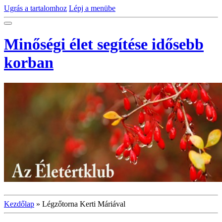
Ugrás a tartalomhoz
Lépj a menübe
Minőségi élet segítése idősebb
korban
Kezdőlap
»
Légzőtorna Kerti Máriával