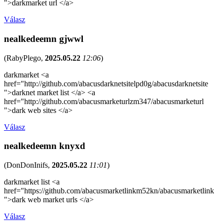
">darkmarket url </a>
Válasz
nealkedeemn gjwwl
(
RabyPlego
,
2025.05.22
12:06
)
darkmarket <a
href="http://github.com/abacusdarknetsitelpd0g/abacusdarknetsite
">darknet market list </a> <a
href="http://github.com/abacusmarketurlzm347/abacusmarketurl
">dark web sites </a>
Válasz
nealkedeemn knyxd
(
DonDonInifs
,
2025.05.22
11:01
)
darkmarket list <a
href="https://github.com/abacusmarketlinkm52kn/abacusmarketlink
">dark web market urls </a>
Válasz