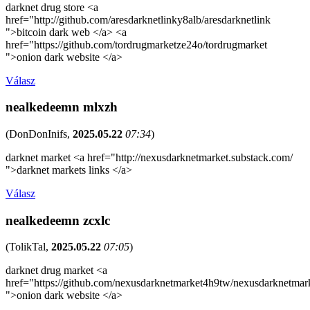
darknet drug store <a
href="http://github.com/aresdarknetlinky8alb/aresdarknetlink
">bitcoin dark web </a> <a
href="https://github.com/tordrugmarketze24o/tordrugmarket
">onion dark website </a>
Válasz
nealkedeemn mlxzh
(
DonDonInifs
,
2025.05.22
07:34
)
darknet market <a href="http://nexusdarknetmarket.substack.com/
">darknet markets links </a>
Válasz
nealkedeemn zcxlc
(
TolikTal
,
2025.05.22
07:05
)
darknet drug market <a
href="https://github.com/nexusdarknetmarket4h9tw/nexusdarknetmar
">onion dark website </a>