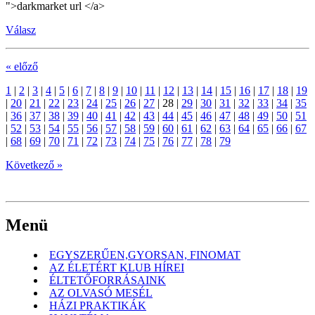
">darkmarket url </a>
Válasz
« előző
1
|
2
|
3
|
4
|
5
|
6
|
7
|
8
|
9
|
10
|
11
|
12
|
13
|
14
|
15
|
16
|
17
|
18
|
19
|
20
|
21
|
22
|
23
|
24
|
25
|
26
|
27
|
28
|
29
|
30
|
31
|
32
|
33
|
34
|
35
|
36
|
37
|
38
|
39
|
40
|
41
|
42
|
43
|
44
|
45
|
46
|
47
|
48
|
49
|
50
|
51
|
52
|
53
|
54
|
55
|
56
|
57
|
58
|
59
|
60
|
61
|
62
|
63
|
64
|
65
|
66
|
67
|
68
|
69
|
70
|
71
|
72
|
73
|
74
|
75
|
76
|
77
|
78
|
79
Következő »
Menü
EGYSZERŰEN,GYORSAN, FINOMAT
AZ ÉLETÉRT KLUB HÍREI
ÉLTETŐFORRÁSAINK
AZ OLVASÓ MESÉL
HÁZI PRAKTIKÁK