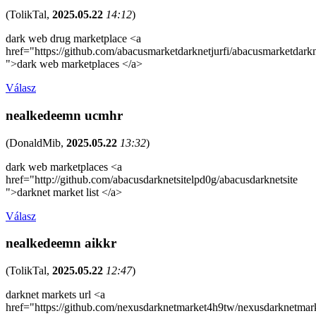
(
TolikTal
,
2025.05.22
14:12
)
dark web drug marketplace <a
href="https://github.com/abacusmarketdarknetjurfi/abacusmarketdark
">dark web marketplaces </a>
Válasz
nealkedeemn ucmhr
(
DonaldMib
,
2025.05.22
13:32
)
dark web marketplaces <a
href="http://github.com/abacusdarknetsitelpd0g/abacusdarknetsite
">darknet market list </a>
Válasz
nealkedeemn aikkr
(
TolikTal
,
2025.05.22
12:47
)
darknet markets url <a
href="https://github.com/nexusdarknetmarket4h9tw/nexusdarknetmar