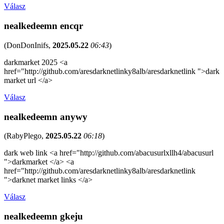
Válasz
nealkedeemn encqr
(
DonDonInifs
,
2025.05.22
06:43
)
darkmarket 2025 <a
href="http://github.com/aresdarknetlinky8alb/aresdarknetlink ">dark
market url </a>
Válasz
nealkedeemn anywy
(
RabyPlego
,
2025.05.22
06:18
)
dark web link <a href="http://github.com/abacusurlxllh4/abacusurl
">darkmarket </a> <a
href="http://github.com/aresdarknetlinky8alb/aresdarknetlink
">darknet market links </a>
Válasz
nealkedeemn gkeju