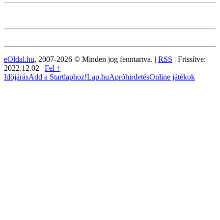
eOldal.hu
, 2007-2026 © Minden jog fenntartva. |
RSS
|
Frissítve:
2022.12.02
|
Fel ↑
Időjárás
Add a Startlaphoz!
Lap.hu
Apróhirdetés
Online játékok