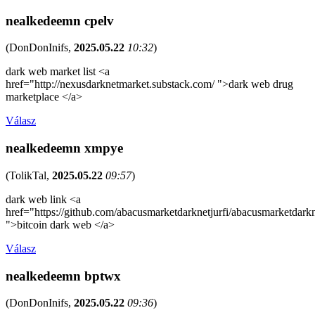
nealkedeemn cpelv
(
DonDonInifs
,
2025.05.22
10:32
)
dark web market list <a
href="http://nexusdarknetmarket.substack.com/ ">dark web drug
marketplace </a>
Válasz
nealkedeemn xmpye
(
TolikTal
,
2025.05.22
09:57
)
dark web link <a
href="https://github.com/abacusmarketdarknetjurfi/abacusmarketdark
">bitcoin dark web </a>
Válasz
nealkedeemn bptwx
(
DonDonInifs
,
2025.05.22
09:36
)