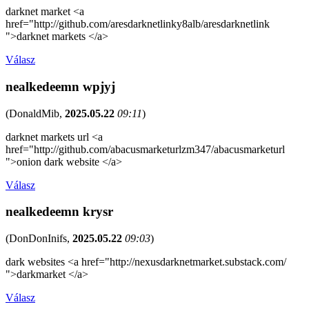
darknet market <a
href="http://github.com/aresdarknetlinky8alb/aresdarknetlink
">darknet markets </a>
Válasz
nealkedeemn wpjyj
(
DonaldMib
,
2025.05.22
09:11
)
darknet markets url <a
href="http://github.com/abacusmarketurlzm347/abacusmarketurl
">onion dark website </a>
Válasz
nealkedeemn krysr
(
DonDonInifs
,
2025.05.22
09:03
)
dark websites <a href="http://nexusdarknetmarket.substack.com/
">darkmarket </a>
Válasz