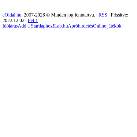
eOldal.hu
, 2007-2026 © Minden jog fenntartva. |
RSS
|
Frissítve:
2022.12.02
|
Fel ↑
Időjárás
Add a Startlaphoz!
Lap.hu
Apróhirdetés
Online játékok