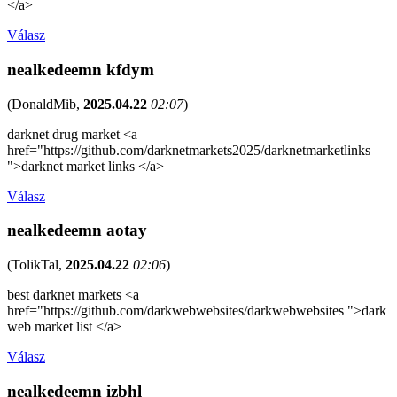
</a>
Válasz
nealkedeemn kfdym
(
DonaldMib
,
2025.04.22
02:07
)
darknet drug market <a
href="https://github.com/darknetmarkets2025/darknetmarketlinks
">darknet market links </a>
Válasz
nealkedeemn aotay
(
TolikTal
,
2025.04.22
02:06
)
best darknet markets <a
href="https://github.com/darkwebwebsites/darkwebwebsites ">dark
web market list </a>
Válasz
nealkedeemn izbhl