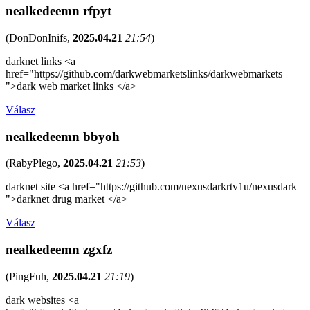
nealkedeemn rfpyt
(
DonDonInifs
,
2025.04.21
21:54
)
darknet links <a
href="https://github.com/darkwebmarketslinks/darkwebmarkets
">dark web market links </a>
Válasz
nealkedeemn bbyoh
(
RabyPlego
,
2025.04.21
21:53
)
darknet site <a href="https://github.com/nexusdarkrtv1u/nexusdark
">darknet drug market </a>
Válasz
nealkedeemn zgxfz
(
PingFuh
,
2025.04.21
21:19
)
dark websites <a