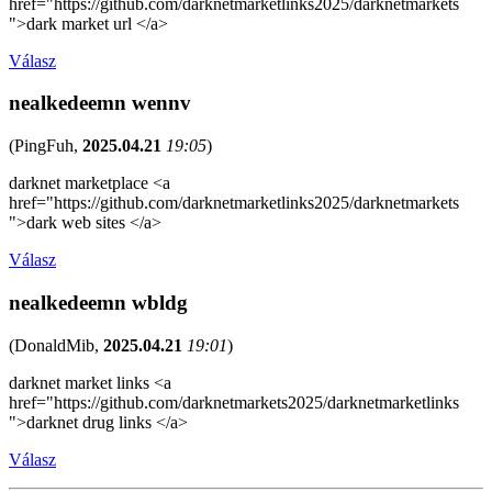
href="https://github.com/darknetmarketlinks2025/darknetmarkets
">dark market url </a>
Válasz
nealkedeemn wennv
(
PingFuh
,
2025.04.21
19:05
)
darknet marketplace <a
href="https://github.com/darknetmarketlinks2025/darknetmarkets
">dark web sites </a>
Válasz
nealkedeemn wbldg
(
DonaldMib
,
2025.04.21
19:01
)
darknet market links <a
href="https://github.com/darknetmarkets2025/darknetmarketlinks
">darknet drug links </a>
Válasz