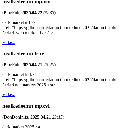
nealkedeemn mparv
(
PingFuh
,
2025.04.22
00:35
)
dark market url <a
href="https://github.com/darknetmarketlinks2025/darknetmarkets
">dark web market list </a>
Válasz
nealkedeemn lrnvi
(
PingFuh
,
2025.04.21
23:20
)
dark market link <a
href="https://github.com/darknetmarketlinks2025/darknetmarkets
">darknet markets 2025 </a>
Válasz
nealkedeemn mpxvl
(
DonDonInifs
,
2025.04.21
23:15
)
dark market 2025 <a