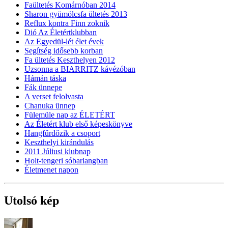
Faültetés Komárnóban 2014
Sharon gyümölcsfa ültetés 2013
Reflux kontra Finn zoknik
Dió Az Életértklubban
Az Egyedül-lét élet évek
Segítség idősebb korban
Fa ültetés Keszthelyen 2012
Uzsonna a BIARRITZ kávézóban
Hámán táska
Fák ünnepe
A verset felolvasta
Chanuka ünnep
Fülemüle nap az ÉLETÉRT
Az Életért klub első képeskönyve
Hangfűrdőzik a csoport
Keszthelyi kirándulás
2011 Júliusi klubnap
Holt-tengeri sóbarlangban
Életmenet napon
Utolsó kép