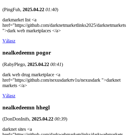
(
PingFuh
,
2025.04.22
01:40
)
darkmarket list <a
href="https://github.com/darknetmarketlinks2025/darknetmarkets
">dark web marketplaces </a>
Válasz
nealkedeemn pogor
(
RabyPlego
,
2025.04.22
00:41
)
dark web drug marketplace <a
href="https://github.com/nexusdarkrtv1u/nexusdark ">darknet
markets </a>
Válasz
nealkedeemn hhegl
(
DonDonInifs
,
2025.04.22
00:39
)
darknet sites <a
href="https://github.com/darkwebmarketslinks/darkwebmarkets