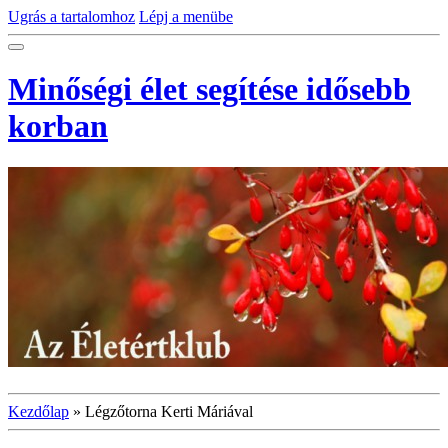
Ugrás a tartalomhoz
Lépj a menübe
Minőségi élet segítése idősebb
korban
Kezdőlap
»
Légzőtorna Kerti Máriával