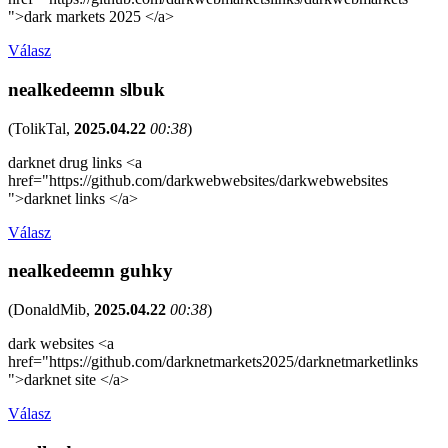
">dark markets 2025 </a>
Válasz
nealkedeemn slbuk
(
TolikTal
,
2025.04.22
00:38
)
darknet drug links <a
href="https://github.com/darkwebwebsites/darkwebwebsites
">darknet links </a>
Válasz
nealkedeemn guhky
(
DonaldMib
,
2025.04.22
00:38
)
dark websites <a
href="https://github.com/darknetmarkets2025/darknetmarketlinks
">darknet site </a>
Válasz