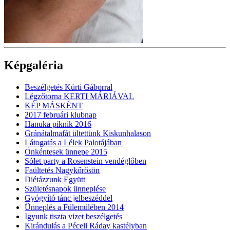
Képgaléria
Beszélgetés Kürti Gáborral
Légzőtorna KERTI MÁRIÁVAL
KÉP MÁSKÉNT
2017 februári klubnap
Hanuka piknik 2016
Gránátalmafát ültettünk Kiskunhalason
Látogatás a Lélek Palotájában
Önkéntesek ünnepe 2015
Sólet party a Rosenstein vendéglőben
Faültetés Nagykőrősön
Diétázzunk Együtt
Születésnapok ünneplése
Gyógyító tánc jelbeszéddel
Ünneplés a Fülemülében 2014
Igyunk tiszta vizet beszélgetés
Kirándulás a Péceli Ráday kastélyban