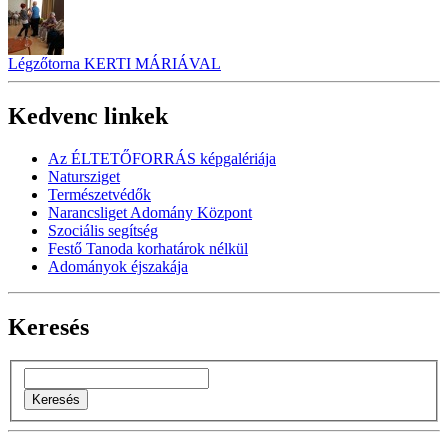
Légzőtorna KERTI MÁRIÁVAL
Kedvenc linkek
Az ÉLTETŐFORRÁS képgalériája
Natursziget
Természetvédők
Narancsliget Adomány Központ
Szociális segítség
Festő Tanoda korhatárok nélkül
Adományok éjszakája
Keresés