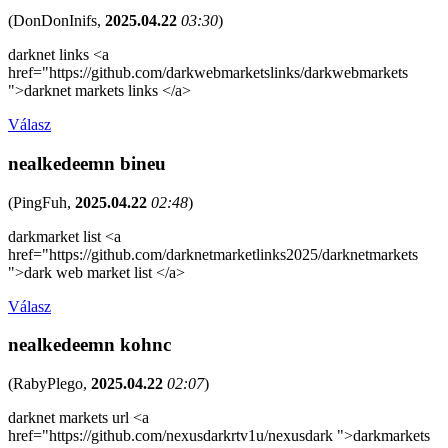
(
DonDonInifs
,
2025.04.22
03:30
)
darknet links <a
href="https://github.com/darkwebmarketslinks/darkwebmarkets
">darknet markets links </a>
Válasz
nealkedeemn bineu
(
PingFuh
,
2025.04.22
02:48
)
darkmarket list <a
href="https://github.com/darknetmarketlinks2025/darknetmarkets
">dark web market list </a>
Válasz
nealkedeemn kohnc
(
RabyPlego
,
2025.04.22
02:07
)
darknet markets url <a
href="https://github.com/nexusdarkrtv1u/nexusdark ">darkmarkets