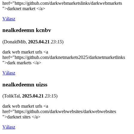
href="https://github.com/darkwebmarketslinks/darkwebmarkets
">darknet market </a>
Válasz
nealkedeemn kcnbv
(
DonaldMib
,
2025.04.21
23:15
)
dark web market urls <a
href="https://github.com/darknetmarkets2025/darknetmarketlinks
">dark markets </a>
Válasz
nealkedeemn uizss
(
TolikTal
,
2025.04.21
23:15
)
dark web market urls <a
href="https://github.com/darkwebwebsites/darkwebwebsites
">darknet sites </a>
Válasz