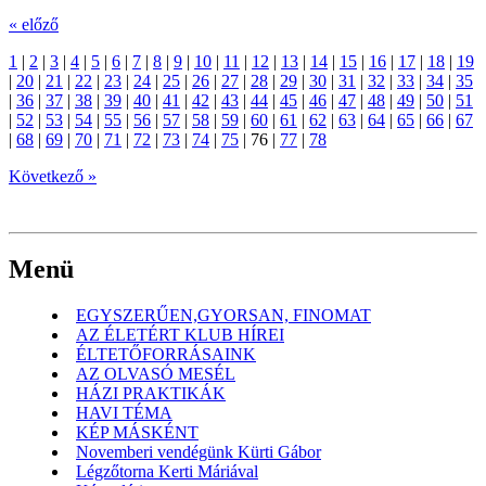
« előző
1
|
2
|
3
|
4
|
5
|
6
|
7
|
8
|
9
|
10
|
11
|
12
|
13
|
14
|
15
|
16
|
17
|
18
|
19
|
20
|
21
|
22
|
23
|
24
|
25
|
26
|
27
|
28
|
29
|
30
|
31
|
32
|
33
|
34
|
35
|
36
|
37
|
38
|
39
|
40
|
41
|
42
|
43
|
44
|
45
|
46
|
47
|
48
|
49
|
50
|
51
|
52
|
53
|
54
|
55
|
56
|
57
|
58
|
59
|
60
|
61
|
62
|
63
|
64
|
65
|
66
|
67
|
68
|
69
|
70
|
71
|
72
|
73
|
74
|
75
|
76
|
77
|
78
Következő »
Menü
EGYSZERŰEN,GYORSAN, FINOMAT
AZ ÉLETÉRT KLUB HÍREI
ÉLTETŐFORRÁSAINK
AZ OLVASÓ MESÉL
HÁZI PRAKTIKÁK
HAVI TÉMA
KÉP MÁSKÉNT
Novemberi vendégünk Kürti Gábor
Légzőtorna Kerti Máriával