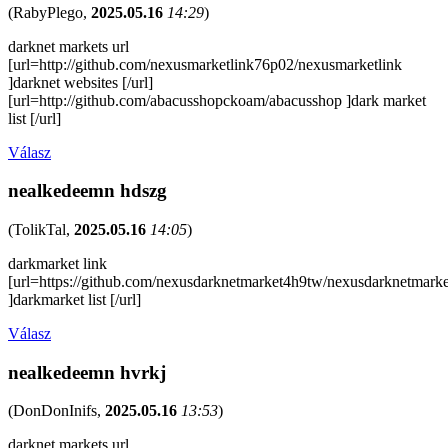
(
RabyPlego
,
2025.05.16
14:29
)
darknet markets url
[url=http://github.com/nexusmarketlink76p02/nexusmarketlink
]darknet websites [/url]
[url=http://github.com/abacusshopckoam/abacusshop ]dark market
list [/url]
Válasz
nealkedeemn hdszg
(
TolikTal
,
2025.05.16
14:05
)
darkmarket link
[url=https://github.com/nexusdarknetmarket4h9tw/nexusdarknetmarke
]darkmarket list [/url]
Válasz
nealkedeemn hvrkj
(
DonDonInifs
,
2025.05.16
13:53
)
darknet markets url