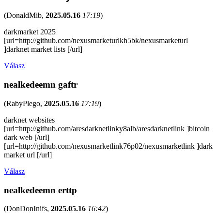
(
DonaldMib
,
2025.05.16
17:19
)
darkmarket 2025
[url=http://github.com/nexusmarketurlkh5bk/nexusmarketurl
]darknet market lists [/url]
Válasz
nealkedeemn gaftr
(
RabyPlego
,
2025.05.16
17:19
)
darknet websites
[url=http://github.com/aresdarknetlinky8alb/aresdarknetlink ]bitcoin
dark web [/url]
[url=http://github.com/nexusmarketlink76p02/nexusmarketlink ]dark
market url [/url]
Válasz
nealkedeemn erttp
(
DonDonInifs
,
2025.05.16
16:42
)