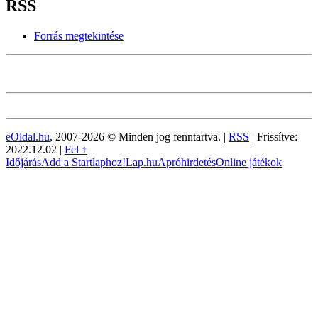
RSS
Forrás megtekintése
eOldal.hu
, 2007-2026 © Minden jog fenntartva. |
RSS
|
Frissítve:
2022.12.02
|
Fel ↑
Időjárás
Add a Startlaphoz!
Lap.hu
Apróhirdetés
Online játékok