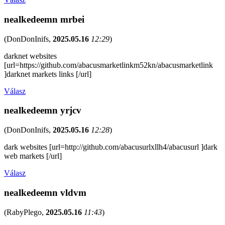
nealkedeemn mrbei
(
DonDonInifs
,
2025.05.16
12:29
)
darknet websites
[url=https://github.com/abacusmarketlinkm52kn/abacusmarketlink
]darknet markets links [/url]
Válasz
nealkedeemn yrjcv
(
DonDonInifs
,
2025.05.16
12:28
)
dark websites [url=http://github.com/abacusurlxllh4/abacusurl ]dark
web markets [/url]
Válasz
nealkedeemn vldvm
(
RabyPlego
,
2025.05.16
11:43
)