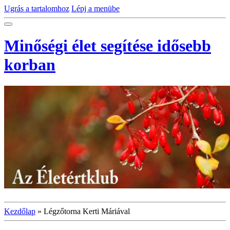
Ugrás a tartalomhoz
Lépj a menübe
Minőségi élet segítése idősebb
korban
Kezdőlap
»
Légzőtorna Kerti Máriával