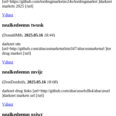
[url=https://github.com/tordrugmarketze24o/tordrugmarket ]darknet
markets 2025 [/url]
Válasz
nealkedeemn twusk
(
DonaldMib
,
2025.05.16
18:44
)
darknet site
[url=http://github.com/abacusmarketurlzm347/abacusmarketurl ]tor
drug market [/url]
Válasz
nealkedeemn mvijc
(
DonDonInifs
,
2025.05.16
18:08
)
darknet drug links [url=http://github.com/abacusurlxllh4/abacusurl
]darknet markets url [/url]
Válasz
nealkedeemn osjwr