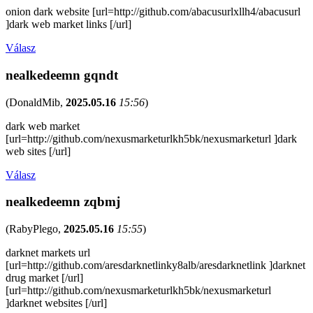
onion dark website [url=http://github.com/abacusurlxllh4/abacusurl
]dark web market links [/url]
Válasz
nealkedeemn gqndt
(
DonaldMib
,
2025.05.16
15:56
)
dark web market
[url=http://github.com/nexusmarketurlkh5bk/nexusmarketurl ]dark
web sites [/url]
Válasz
nealkedeemn zqbmj
(
RabyPlego
,
2025.05.16
15:55
)
darknet markets url
[url=http://github.com/aresdarknetlinky8alb/aresdarknetlink ]darknet
drug market [/url]
[url=http://github.com/nexusmarketurlkh5bk/nexusmarketurl
]darknet websites [/url]