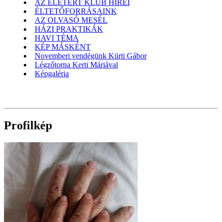
AZ ÉLETÉRT KLUB HÍREI
ÉLTETŐFORRÁSAINK
AZ OLVASÓ MESÉL
HÁZI PRAKTIKÁK
HAVI TÉMA
KÉP MÁSKÉNT
Novemberi vendégünk Kürti Gábor
Légzőtorna Kerti Máriával
Képgaléria
Profilkép