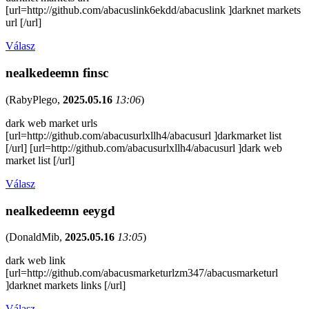
[url=http://github.com/abacuslink6ekdd/abacuslink ]darknet markets
url [/url]
Válasz
nealkedeemn finsc
(
RabyPlego
,
2025.05.16
13:06
)
dark web market urls
[url=http://github.com/abacusurlxllh4/abacusurl ]darkmarket list
[/url] [url=http://github.com/abacusurlxllh4/abacusurl ]dark web
market list [/url]
Válasz
nealkedeemn eeygd
(
DonaldMib
,
2025.05.16
13:05
)
dark web link
[url=http://github.com/abacusmarketurlzm347/abacusmarketurl
]darknet markets links [/url]
Válasz