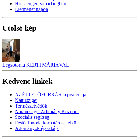
Holt-tengeri sóbarlangban
Életmenet napon
Utolsó kép
Légzőtorna KERTI MÁRIÁVAL
Kedvenc linkek
Az ÉLTETŐFORRÁS képgalériája
Natursziget
Természetvédők
Narancsliget Adomány Központ
Szociális segítség
Festő Tanoda korhatárok nélkül
Adományok éjszakája