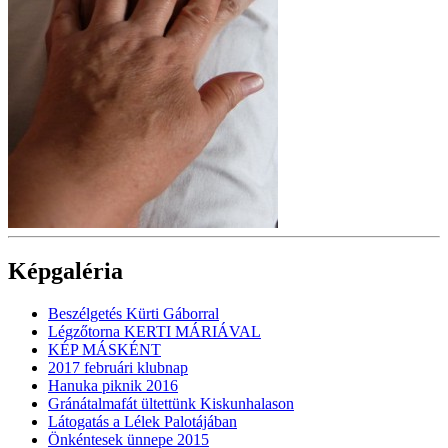
Képgaléria
Beszélgetés Kürti Gáborral
Légzőtorna KERTI MÁRIÁVAL
KÉP MÁSKÉNT
2017 februári klubnap
Hanuka piknik 2016
Gránátalmafát ültettünk Kiskunhalason
Látogatás a Lélek Palotájában
Önkéntesek ünnepe 2015