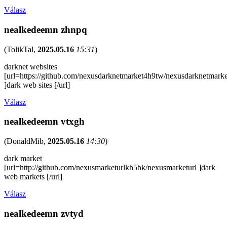
Válasz
nealkedeemn zhnpq
(
TolikTal
,
2025.05.16
15:31
)
darknet websites
[url=https://github.com/nexusdarknetmarket4h9tw/nexusdarknetmarke
]dark web sites [/url]
Válasz
nealkedeemn vtxgh
(
DonaldMib
,
2025.05.16
14:30
)
dark market
[url=http://github.com/nexusmarketurlkh5bk/nexusmarketurl ]dark
web markets [/url]
Válasz
nealkedeemn zvtyd