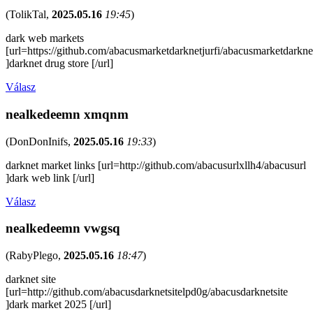
(
TolikTal
,
2025.05.16
19:45
)
dark web markets
[url=https://github.com/abacusmarketdarknetjurfi/abacusmarketdarkne
]darknet drug store [/url]
Válasz
nealkedeemn xmqnm
(
DonDonInifs
,
2025.05.16
19:33
)
darknet market links [url=http://github.com/abacusurlxllh4/abacusurl
]dark web link [/url]
Válasz
nealkedeemn vwgsq
(
RabyPlego
,
2025.05.16
18:47
)
darknet site
[url=http://github.com/abacusdarknetsitelpd0g/abacusdarknetsite
]dark market 2025 [/url]