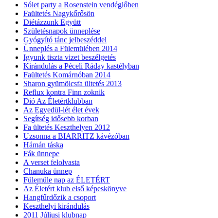
Sólet party a Rosenstein vendéglőben
Faültetés Nagykőrősön
Diétázzunk Együtt
Születésnapok ünneplése
Gyógyító tánc jelbeszéddel
Ünneplés a Fülemülében 2014
Igyunk tiszta vizet beszélgetés
Kirándulás a Péceli Ráday kastélyban
Faültetés Komárnóban 2014
Sharon gyümölcsfa ültetés 2013
Reflux kontra Finn zoknik
Dió Az Életértklubban
Az Egyedül-lét élet évek
Segítség idősebb korban
Fa ültetés Keszthelyen 2012
Uzsonna a BIARRITZ kávézóban
Hámán táska
Fák ünnepe
A verset felolvasta
Chanuka ünnep
Fülemüle nap az ÉLETÉRT
Az Életért klub első képeskönyve
Hangfűrdőzik a csoport
Keszthelyi kirándulás
2011 Júliusi klubnap