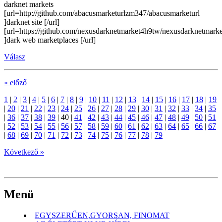
darknet markets
[url=http://github.com/abacusmarketurlzm347/abacusmarketurl
]darknet site [/url]
[url=https://github.com/nexusdarknetmarket4h9tw/nexusdarknetmarke
]dark web marketplaces [/url]
Válasz
« előző
1
|
2
|
3
|
4
|
5
|
6
|
7
|
8
|
9
|
10
|
11
|
12
|
13
|
14
|
15
|
16
|
17
|
18
|
19
|
20
|
21
|
22
|
23
|
24
|
25
|
26
|
27
|
28
|
29
|
30
|
31
|
32
|
33
|
34
|
35
|
36
|
37
|
38
|
39
|
40
|
41
|
42
|
43
|
44
|
45
|
46
|
47
|
48
|
49
|
50
|
51
|
52
|
53
|
54
|
55
|
56
|
57
|
58
|
59
|
60
|
61
|
62
|
63
|
64
|
65
|
66
|
67
|
68
|
69
|
70
|
71
|
72
|
73
|
74
|
75
|
76
|
77
|
78
|
79
Következő »
Menü
EGYSZERŰEN,GYORSAN, FINOMAT