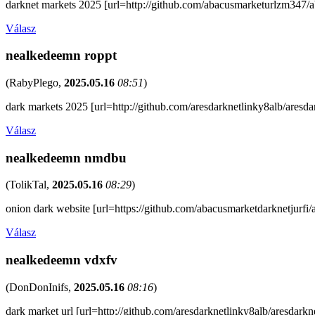
darknet markets 2025 [url=http://github.com/abacusmarketurlzm347/ab
Válasz
nealkedeemn roppt
(
RabyPlego
,
2025.05.16
08:51
)
dark markets 2025 [url=http://github.com/aresdarknetlinky8alb/aresda
Válasz
nealkedeemn nmdbu
(
TolikTal
,
2025.05.16
08:29
)
onion dark website [url=https://github.com/abacusmarketdarknetjurfi
Válasz
nealkedeemn vdxfv
(
DonDonInifs
,
2025.05.16
08:16
)
dark market url [url=http://github.com/aresdarknetlinky8alb/aresdarkne