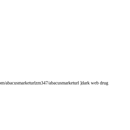
ub.com/abacusmarketurlzm347/abacusmarketurl ]dark web drug