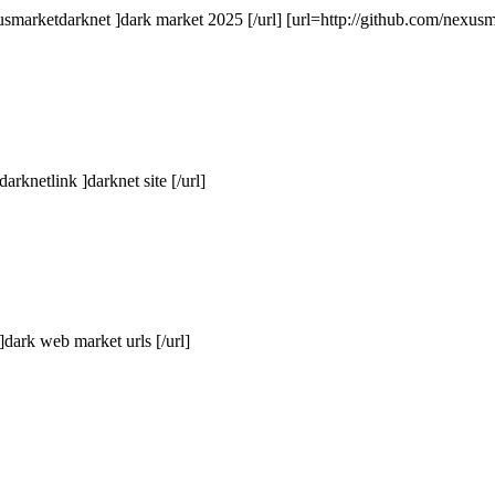
usmarketdarknet ]dark market 2025 [/url] [url=http://github.com/nexus
arknetlink ]darknet site [/url]
dark web market urls [/url]