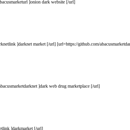
acusmarketurl ]onion dark website [/url]
rknetlink ]darknet market [/url] [url=https://github.com/abacusmarketda
/abacusmarketdarknet ]dark web drug marketplace [/url]
tlink ]darkmarket [/url]