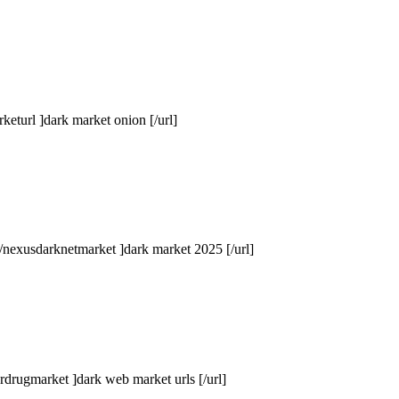
eturl ]dark market onion [/url]
/nexusdarknetmarket ]dark market 2025 [/url]
rdrugmarket ]dark web market urls [/url]