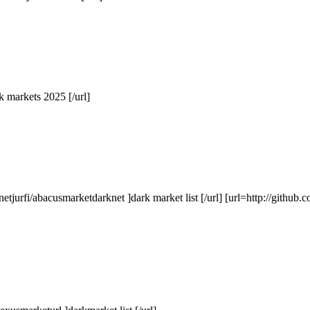
k markets 2025 [/url]
etjurfi/abacusmarketdarknet ]dark market list [/url] [url=http://gith