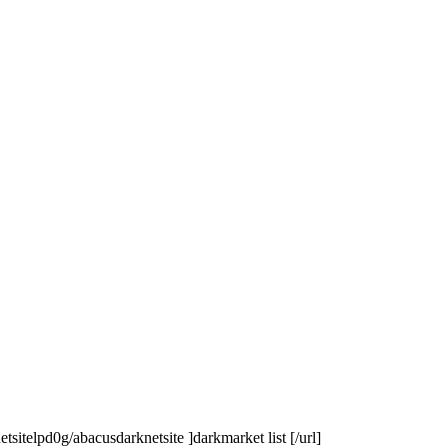
sitelpd0g/abacusdarknetsite ]darkmarket list [/url]