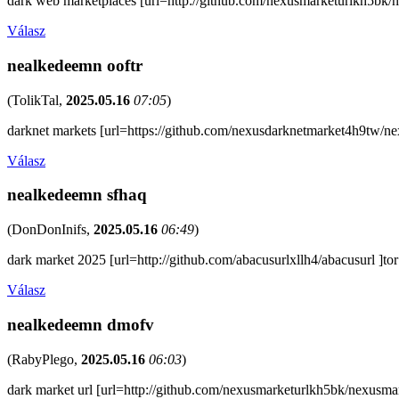
dark web marketplaces [url=http://github.com/nexusmarketurlkh5bk/nex
Válasz
nealkedeemn ooftr
(
TolikTal
,
2025.05.16
07:05
)
darknet markets [url=https://github.com/nexusdarknetmarket4h9tw/nex
Válasz
nealkedeemn sfhaq
(
DonDonInifs
,
2025.05.16
06:49
)
dark market 2025 [url=http://github.com/abacusurlxllh4/abacusurl ]tor
Válasz
nealkedeemn dmofv
(
RabyPlego
,
2025.05.16
06:03
)
dark market url [url=http://github.com/nexusmarketurlkh5bk/nexusmarke