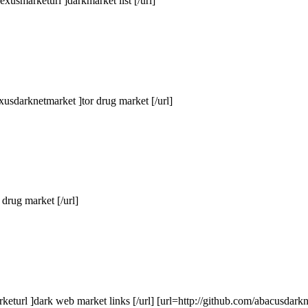
usmarketurl ]darkmarket list [/url]
usdarknetmarket ]tor drug market [/url]
 drug market [/url]
turl ]dark web market links [/url] [url=http://github.com/abacusdarknet