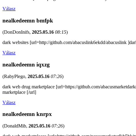
Válasz
nealkedeemn bmfpk
(
DonDonInifs
,
2025.05.16
08:15
)
dark websites [url=http://github.com/abacuslink6ekdd/abacuslink ]dar
Válasz
nealkedeemn iqxzg
(
RabyPlego
,
2025.05.16
07:26
)
dark web drug marketplace [url=https://github.com/abacusmarketdarkn
marketplace [/url]
Válasz
nealkedeemn knrpx
(
DonaldMib
,
2025.05.16
07:26
)