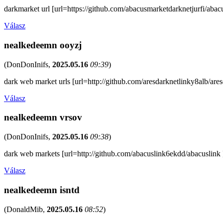
darkmarket url [url=https://github.com/abacusmarketdarknetjurfi/abac
Válasz
nealkedeemn ooyzj
(
DonDonInifs
,
2025.05.16
09:39
)
dark web market urls [url=http://github.com/aresdarknetlinky8alb/aresd
Válasz
nealkedeemn vrsov
(
DonDonInifs
,
2025.05.16
09:38
)
dark web markets [url=http://github.com/abacuslink6ekdd/abacuslink ]
Válasz
nealkedeemn isntd
(
DonaldMib
,
2025.05.16
08:52
)