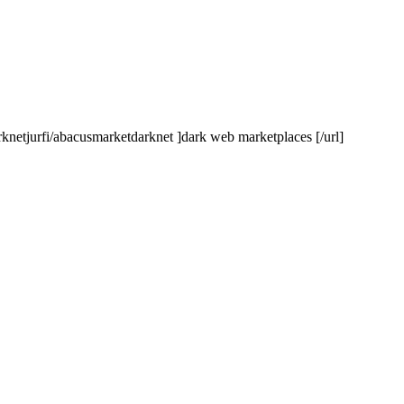
rknetjurfi/abacusmarketdarknet ]dark web marketplaces [/url]