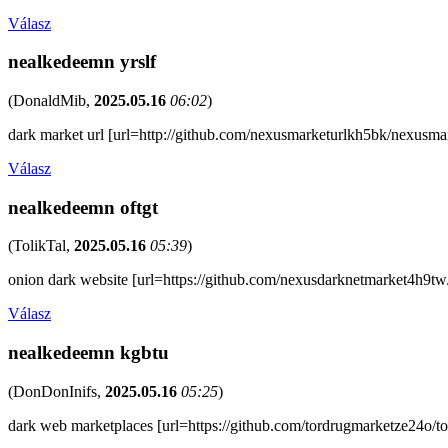
Válasz
nealkedeemn yrslf
(
DonaldMib
,
2025.05.16
06:02
)
dark market url [url=http://github.com/nexusmarketurlkh5bk/nexusmark
Válasz
nealkedeemn oftgt
(
TolikTal
,
2025.05.16
05:39
)
onion dark website [url=https://github.com/nexusdarknetmarket4h9tw
Válasz
nealkedeemn kgbtu
(
DonDonInifs
,
2025.05.16
05:25
)
dark web marketplaces [url=https://github.com/tordrugmarketze24o/to