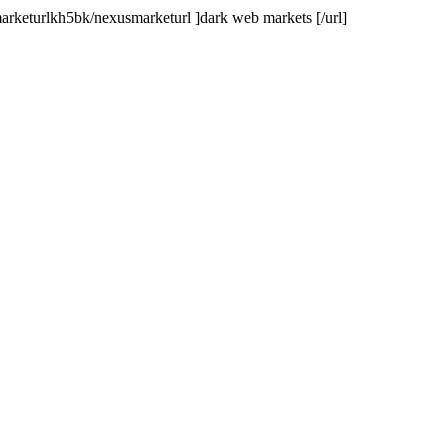
marketurlkh5bk/nexusmarketurl ]dark web markets [/url]