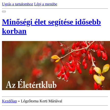
Ugrás a tartalomhoz
Lépj a menübe
Minőségi élet segítése idősebb
korban
Kezdőlap
»
Légzőtorna Kerti Máriával