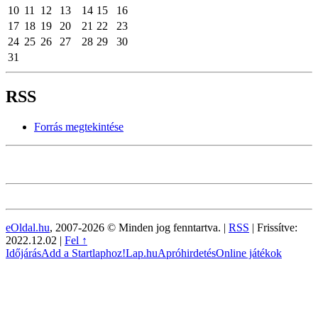
10
11
12
13
14
15
16
17
18
19
20
21
22
23
24
25
26
27
28
29
30
31
RSS
Forrás megtekintése
eOldal.hu
, 2007-2026 © Minden jog fenntartva. |
RSS
|
Frissítve:
2022.12.02
|
Fel ↑
Időjárás
Add a Startlaphoz!
Lap.hu
Apróhirdetés
Online játékok