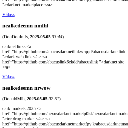
">darknet marketplace </a>
Válasz
nealkedeemn nmfhl
(
DonDonInifs
,
2025.05.05
03:44
)
darknet links <a
href="https://github.com/abacusdarknetlinkwrqqd/abacusdarknetlink
">dark web link </a> <a
href="https://github.com/abacuslink6ekdd/abacuslink ">darknet site
</a>
Válasz
nealkedeemn nrwow
(
DonaldMib
,
2025.05.05
02:51
)
dark markets 2025 <a
href="https://github.com/nexusdarknetmarketp0isi/nexusdarknetmarke
">tor drug market </a> <a
href="https://github.com/abacusdarknetmarketfpyjk/abacusdarknetma