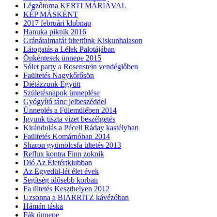
Légzőtorna KERTI MÁRIÁVAL
KÉP MÁSKÉNT
2017 februári klubnap
Hanuka piknik 2016
Gránátalmafát ültettünk Kiskunhalason
Látogatás a Lélek Palotájában
Önkéntesek ünnepe 2015
Sólet party a Rosenstein vendéglőben
Faültetés Nagykőrősön
Diétázzunk Együtt
Születésnapok ünneplése
Gyógyító tánc jelbeszéddel
Ünneplés a Fülemülében 2014
Igyunk tiszta vizet beszélgetés
Kirándulás a Péceli Ráday kastélyban
Faültetés Komárnóban 2014
Sharon gyümölcsfa ültetés 2013
Reflux kontra Finn zoknik
Dió Az Életértklubban
Az Egyedül-lét élet évek
Segítség idősebb korban
Fa ültetés Keszthelyen 2012
Uzsonna a BIARRITZ kávézóban
Hámán táska
Fák ünnepe