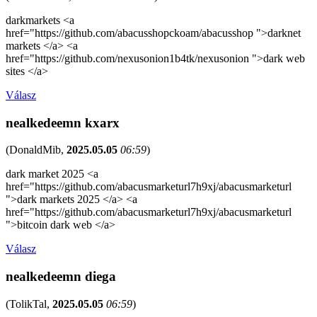
darkmarkets <a
href="https://github.com/abacusshopckoam/abacusshop ">darknet
markets </a> <a
href="https://github.com/nexusonion1b4tk/nexusonion ">dark web
sites </a>
Válasz
nealkedeemn kxarx
(
DonaldMib
,
2025.05.05
06:59
)
dark market 2025 <a
href="https://github.com/abacusmarketurl7h9xj/abacusmarketurl
">dark markets 2025 </a> <a
href="https://github.com/abacusmarketurl7h9xj/abacusmarketurl
">bitcoin dark web </a>
Válasz
nealkedeemn diega
(
TolikTal
,
2025.05.05
06:59
)