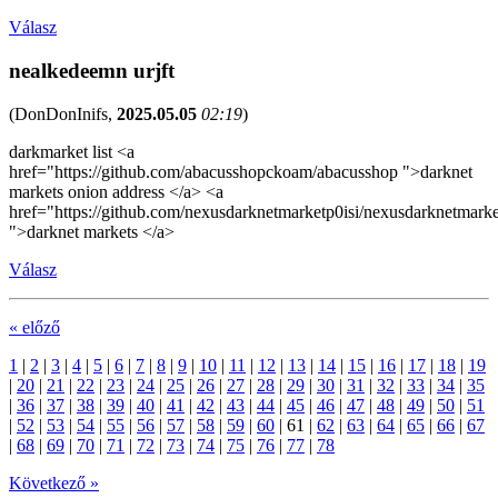
Válasz
nealkedeemn urjft
(
DonDonInifs
,
2025.05.05
02:19
)
darkmarket list <a
href="https://github.com/abacusshopckoam/abacusshop ">darknet
markets onion address </a> <a
href="https://github.com/nexusdarknetmarketp0isi/nexusdarknetmarke
">darknet markets </a>
Válasz
« előző
1
|
2
|
3
|
4
|
5
|
6
|
7
|
8
|
9
|
10
|
11
|
12
|
13
|
14
|
15
|
16
|
17
|
18
|
19
|
20
|
21
|
22
|
23
|
24
|
25
|
26
|
27
|
28
|
29
|
30
|
31
|
32
|
33
|
34
|
35
|
36
|
37
|
38
|
39
|
40
|
41
|
42
|
43
|
44
|
45
|
46
|
47
|
48
|
49
|
50
|
51
|
52
|
53
|
54
|
55
|
56
|
57
|
58
|
59
|
60
|
61
|
62
|
63
|
64
|
65
|
66
|
67
|
68
|
69
|
70
|
71
|
72
|
73
|
74
|
75
|
76
|
77
|
78
Következő »