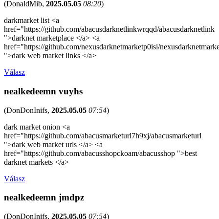
(
DonaldMib
,
2025.05.05
08:20
)
darkmarket list <a
href="https://github.com/abacusdarknetlinkwrqqd/abacusdarknetlink
">darknet marketplace </a> <a
href="https://github.com/nexusdarknetmarketp0isi/nexusdarknetmarke
">dark web market links </a>
Válasz
nealkedeemn vuyhs
(
DonDonInifs
,
2025.05.05
07:54
)
dark market onion <a
href="https://github.com/abacusmarketurl7h9xj/abacusmarketurl
">dark web market urls </a> <a
href="https://github.com/abacusshopckoam/abacusshop ">best
darknet markets </a>
Válasz
nealkedeemn jmdpz
(
DonDonInifs
,
2025.05.05
07:54
)