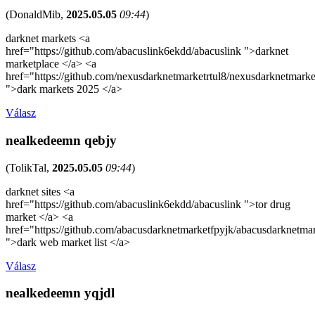
(
DonaldMib
,
2025.05.05
09:44
)
darknet markets <a
href="https://github.com/abacuslink6ekdd/abacuslink ">darknet
marketplace </a> <a
href="https://github.com/nexusdarknetmarketrtul8/nexusdarknetmarke
">dark markets 2025 </a>
Válasz
nealkedeemn qebjy
(
TolikTal
,
2025.05.05
09:44
)
darknet sites <a
href="https://github.com/abacuslink6ekdd/abacuslink ">tor drug
market </a> <a
href="https://github.com/abacusdarknetmarketfpyjk/abacusdarknetma
">dark web market list </a>
Válasz
nealkedeemn yqjdl