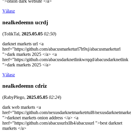
">onion dark website </a>
Válasz
nealkedeemn ucrdj
(
TolikTal
,
2025.05.05
02:50
)
darknet markets url <a
href="https://github.com/abacusmarketurl7h9xj/abacusmarketurl
">dark markets 2025 </a> <a
href="https://github.com/abacusdarknetlinkwrqqd/abacusdarknetlink
">dark markets 2025 </a>
Válasz
nealkedeemn cdriz
(
RabyPlego
,
2025.05.05
02:24
)
dark web markets <a
href="https://github.com/nexusdarknetmarketrtul8/nexusdarknetmarke
">darknet markets onion address </a> <a
href="https://github.com/abacusurlxllh4/abacusurl ">best darknet
markets </a>