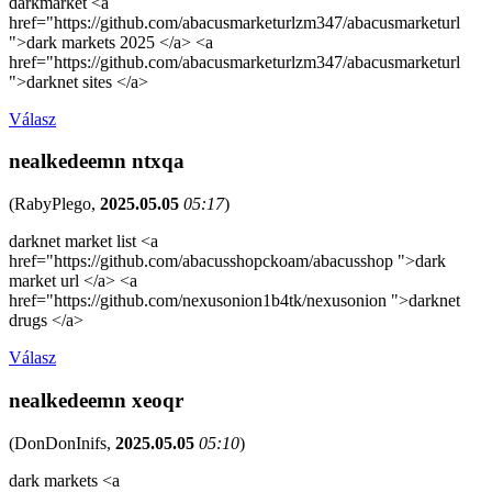
darkmarket <a
href="https://github.com/abacusmarketurlzm347/abacusmarketurl
">dark markets 2025 </a> <a
href="https://github.com/abacusmarketurlzm347/abacusmarketurl
">darknet sites </a>
Válasz
nealkedeemn ntxqa
(
RabyPlego
,
2025.05.05
05:17
)
darknet market list <a
href="https://github.com/abacusshopckoam/abacusshop ">dark
market url </a> <a
href="https://github.com/nexusonion1b4tk/nexusonion ">darknet
drugs </a>
Válasz
nealkedeemn xeoqr
(
DonDonInifs
,
2025.05.05
05:10
)
dark markets <a