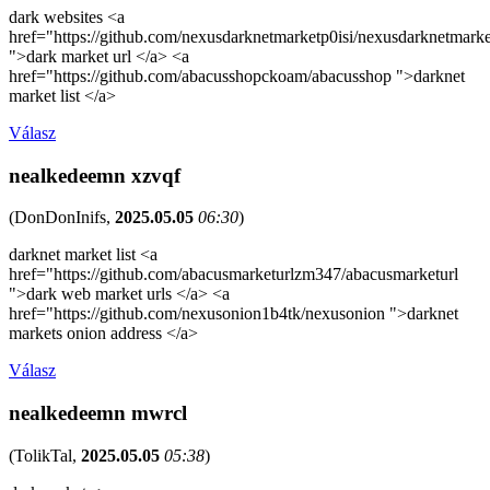
dark websites <a
href="https://github.com/nexusdarknetmarketp0isi/nexusdarknetmarke
">dark market url </a> <a
href="https://github.com/abacusshopckoam/abacusshop ">darknet
market list </a>
Válasz
nealkedeemn xzvqf
(
DonDonInifs
,
2025.05.05
06:30
)
darknet market list <a
href="https://github.com/abacusmarketurlzm347/abacusmarketurl
">dark web market urls </a> <a
href="https://github.com/nexusonion1b4tk/nexusonion ">darknet
markets onion address </a>
Válasz
nealkedeemn mwrcl
(
TolikTal
,
2025.05.05
05:38
)