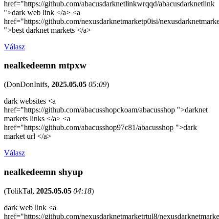
href="https://github.com/abacusdarknetlinkwrqqd/abacusdarknetlink
">dark web link </a> <a
href="https://github.com/nexusdarknetmarketp0isi/nexusdarknetmarke
">best darknet markets </a>
Válasz
nealkedeemn mtpxw
(
DonDonInifs
,
2025.05.05
05:09
)
dark websites <a
href="https://github.com/abacusshopckoam/abacusshop ">darknet
markets links </a> <a
href="https://github.com/abacusshop97c81/abacusshop ">dark
market url </a>
Válasz
nealkedeemn shyup
(
TolikTal
,
2025.05.05
04:18
)
dark web link <a
href="https://github.com/nexusdarknetmarketrtul8/nexusdarknetmarke