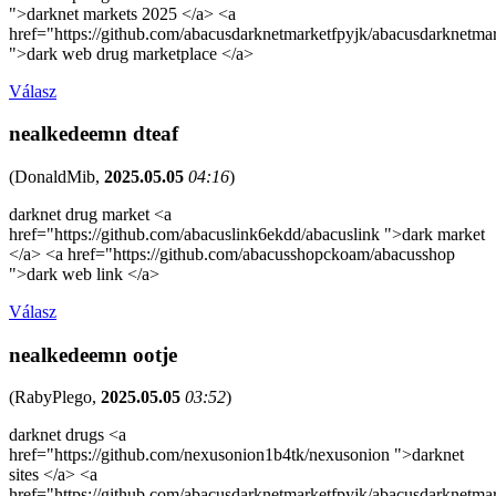
">darknet markets 2025 </a> <a
href="https://github.com/abacusdarknetmarketfpyjk/abacusdarknetma
">dark web drug marketplace </a>
Válasz
nealkedeemn dteaf
(
DonaldMib
,
2025.05.05
04:16
)
darknet drug market <a
href="https://github.com/abacuslink6ekdd/abacuslink ">dark market
</a> <a href="https://github.com/abacusshopckoam/abacusshop
">dark web link </a>
Válasz
nealkedeemn ootje
(
RabyPlego
,
2025.05.05
03:52
)
darknet drugs <a
href="https://github.com/nexusonion1b4tk/nexusonion ">darknet
sites </a> <a
href="https://github.com/abacusdarknetmarketfpyjk/abacusdarknetma