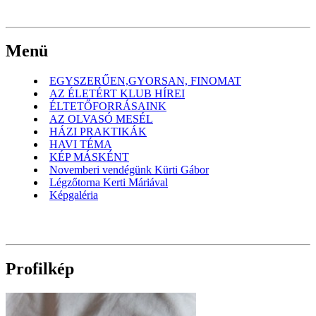
Menü
EGYSZERŰEN,GYORSAN, FINOMAT
AZ ÉLETÉRT KLUB HÍREI
ÉLTETŐFORRÁSAINK
AZ OLVASÓ MESÉL
HÁZI PRAKTIKÁK
HAVI TÉMA
KÉP MÁSKÉNT
Novemberi vendégünk Kürti Gábor
Légzőtorna Kerti Máriával
Képgaléria
Profilkép