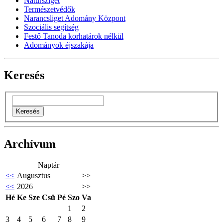
Natursziget
Természetvédők
Narancsliget Adomány Központ
Szociális segítség
Festő Tanoda korhatárok nélkül
Adományok éjszakája
Keresés
Archívum
Naptár
<<
Augusztus
>>
<<
2026
>>
Hé
Ke
Sze
Csü
Pé
Szo
Va
1
2
3
4
5
6
7
8
9