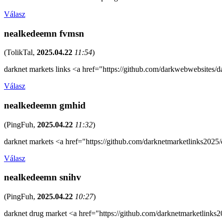
Válasz
nealkedeemn fvmsn
(
TolikTal
,
2025.04.22
11:54
)
darknet markets links <a href="https://github.com/darkwebwebsites/
Válasz
nealkedeemn gmhid
(
PingFuh
,
2025.04.22
11:32
)
darknet markets <a href="https://github.com/darknetmarketlinks2025
Válasz
nealkedeemn snihv
(
PingFuh
,
2025.04.22
10:27
)
darknet drug market <a href="https://github.com/darknetmarketlinks