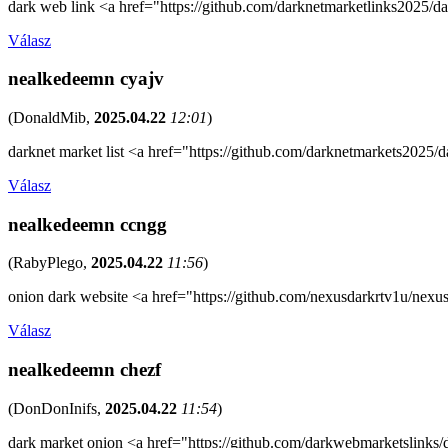
dark web link <a href="https://github.com/darknetmarketlinks2025/d
Válasz
nealkedeemn cyajv
(
DonaldMib
,
2025.04.22
12:01
)
darknet market list <a href="https://github.com/darknetmarkets2025/
Válasz
nealkedeemn ccngg
(
RabyPlego
,
2025.04.22
11:56
)
onion dark website <a href="https://github.com/nexusdarkrtv1u/nexus
Válasz
nealkedeemn chezf
(
DonDonInifs
,
2025.04.22
11:54
)
dark market onion <a href="https://github.com/darkwebmarketslinks/