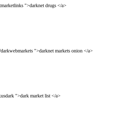
tmarketlinks ">darknet drugs </a>
ks/darkwebmarkets ">darknet markets onion </a>
usdark ">dark market list </a>