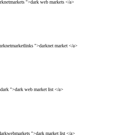
arknetmarkets ">dark web markets </a>
darknetmarketlinks ">darknet market </a>
dark ">dark web market list </a>
darkwebmarkets ">dark market list </a>