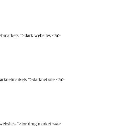
ebmarkets ">dark websites </a>
arknetmarkets ">darknet site </a>
websites ">tor drug market </a>