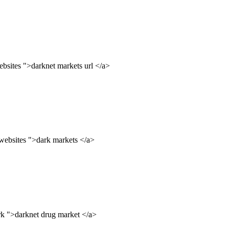
bsites ">darknet markets url </a>
websites ">dark markets </a>
rk ">darknet drug market </a>