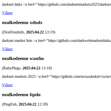
darknet links <a href="https://github.com/darknetmarkets2025/darkne
Válasz
nealkedeemn xdnds
(
DonDonInifs
,
2025.04.22
13:19
)
darknet market lists <a href="https://github.com/darkwebmarketslin
Válasz
nealkedeemn waufm
(
RabyPlego
,
2025.04.22
13:18
)
darknet markets 2025 <a href="https://github.com/nexusdarkrtv1u/nex
Válasz
nealkedeemn fqnlu
(
PingFuh
,
2025.04.22
12:39
)