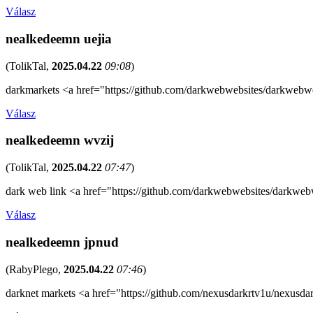
Válasz
nealkedeemn uejia
(
TolikTal
,
2025.04.22
09:08
)
darkmarkets <a href="https://github.com/darkwebwebsites/darkwebwe
Válasz
nealkedeemn wvzij
(
TolikTal
,
2025.04.22
07:47
)
dark web link <a href="https://github.com/darkwebwebsites/darkweb
Válasz
nealkedeemn jpnud
(
RabyPlego
,
2025.04.22
07:46
)
darknet markets <a href="https://github.com/nexusdarkrtv1u/nexusda