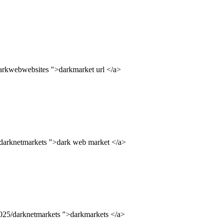
darkwebwebsites ">darkmarket url </a>
/darknetmarkets ">dark web market </a>
2025/darknetmarkets ">darkmarkets </a>