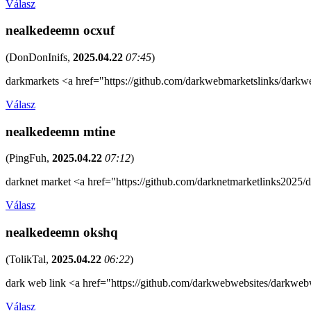
Válasz
nealkedeemn ocxuf
(
DonDonInifs
,
2025.04.22
07:45
)
darkmarkets <a href="https://github.com/darkwebmarketslinks/darkw
Válasz
nealkedeemn mtine
(
PingFuh
,
2025.04.22
07:12
)
darknet market <a href="https://github.com/darknetmarketlinks2025/d
Válasz
nealkedeemn okshq
(
TolikTal
,
2025.04.22
06:22
)
dark web link <a href="https://github.com/darkwebwebsites/darkweb
Válasz