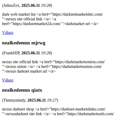
(
JuliusZex
,
2025.06.11
19:28
)
dark web market list <a href="https://darknetmarketsbtc.com/
">nexus site official link </a> <a
href="https://darknetmarket24.com/ ">darkmarket url </a>
Válasz
nealkedeemn mjrwg
(
FrankHIP
,
2025.06.11
19:28
)
nexus site official link <a href="https://darkmarketsonion.com/
">nexus onion </a> <a href="https://darkmarketsonion.com/
">nexus darknet market url </a>
Válasz
nealkedeemn qiatx
(
Timmymindy
,
2025.06.11
19:27
)
nexus darknet shop <a href="https://darknet-marketslinks.com/
">nexusdarknet site link </a> <a href="https://darkmarketsurls.com/