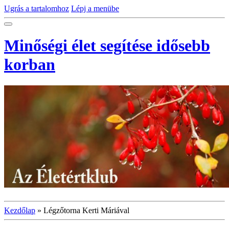
Ugrás a tartalomhoz
Lépj a menübe
Minőségi élet segítése idősebb
korban
Kezdőlap
»
Légzőtorna Kerti Máriával