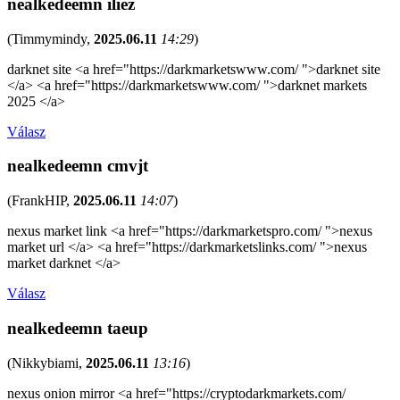
nealkedeemn iliez
(
Timmymindy
,
2025.06.11
14:29
)
darknet site <a href="https://darkmarketswww.com/ ">darknet site
</a> <a href="https://darkmarketswww.com/ ">darknet markets
2025 </a>
Válasz
nealkedeemn cmvjt
(
FrankHIP
,
2025.06.11
14:07
)
nexus market link <a href="https://darkmarketspro.com/ ">nexus
market url </a> <a href="https://darkmarketslinks.com/ ">nexus
market darknet </a>
Válasz
nealkedeemn taeup
(
Nikkybiami
,
2025.06.11
13:16
)
nexus onion mirror <a href="https://cryptodarkmarkets.com/