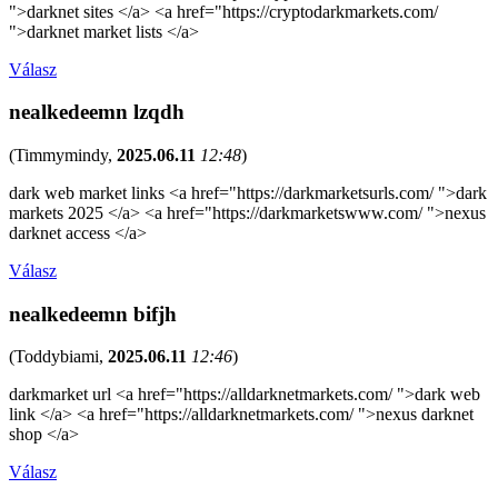
">darknet sites </a> <a href="https://cryptodarkmarkets.com/
">darknet market lists </a>
Válasz
nealkedeemn lzqdh
(
Timmymindy
,
2025.06.11
12:48
)
dark web market links <a href="https://darkmarketsurls.com/ ">dark
markets 2025 </a> <a href="https://darkmarketswww.com/ ">nexus
darknet access </a>
Válasz
nealkedeemn bifjh
(
Toddybiami
,
2025.06.11
12:46
)
darkmarket url <a href="https://alldarknetmarkets.com/ ">dark web
link </a> <a href="https://alldarknetmarkets.com/ ">nexus darknet
shop </a>
Válasz