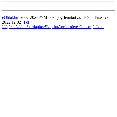
eOldal.hu
, 2007-2026 © Minden jog fenntartva. |
RSS
|
Frissítve:
2022.12.02
|
Fel ↑
Időjárás
Add a Startlaphoz!
Lap.hu
Apróhirdetés
Online játékok