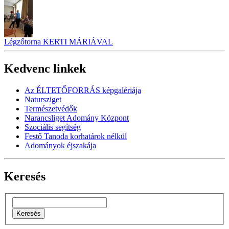
Légzőtorna KERTI MÁRIÁVAL
Kedvenc linkek
Az ÉLTETŐFORRÁS képgalériája
Natursziget
Természetvédők
Narancsliget Adomány Központ
Szociális segítség
Festő Tanoda korhatárok nélkül
Adományok éjszakája
Keresés