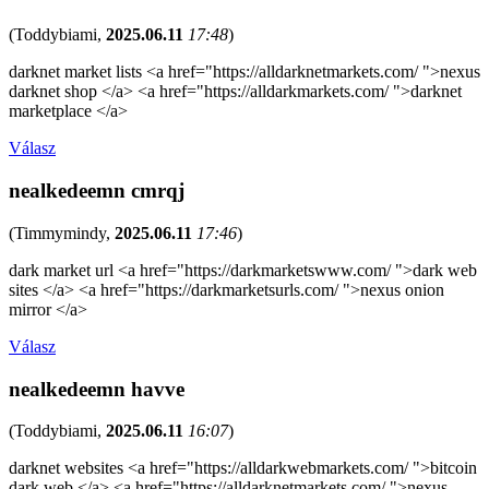
(
Toddybiami
,
2025.06.11
17:48
)
darknet market lists <a href="https://alldarknetmarkets.com/ ">nexus
darknet shop </a> <a href="https://alldarkmarkets.com/ ">darknet
marketplace </a>
Válasz
nealkedeemn cmrqj
(
Timmymindy
,
2025.06.11
17:46
)
dark market url <a href="https://darkmarketswww.com/ ">dark web
sites </a> <a href="https://darkmarketsurls.com/ ">nexus onion
mirror </a>
Válasz
nealkedeemn havve
(
Toddybiami
,
2025.06.11
16:07
)
darknet websites <a href="https://alldarkwebmarkets.com/ ">bitcoin
dark web </a> <a href="https://alldarknetmarkets.com/ ">nexus