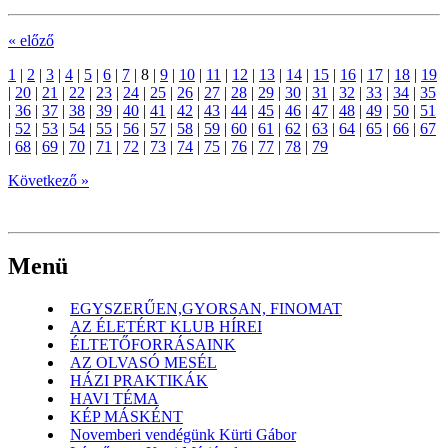
« előző
1
|
2
|
3
|
4
|
5
|
6
|
7
|
8
|
9
|
10
|
11
|
12
|
13
|
14
|
15
|
16
|
17
|
18
|
19
|
20
|
21
|
22
|
23
|
24
|
25
|
26
|
27
|
28
|
29
|
30
|
31
|
32
|
33
|
34
|
35
|
36
|
37
|
38
|
39
|
40
|
41
|
42
|
43
|
44
|
45
|
46
|
47
|
48
|
49
|
50
|
51
|
52
|
53
|
54
|
55
|
56
|
57
|
58
|
59
|
60
|
61
|
62
|
63
|
64
|
65
|
66
|
67
|
68
|
69
|
70
|
71
|
72
|
73
|
74
|
75
|
76
|
77
|
78
|
79
Következő »
Menü
EGYSZERŰEN,GYORSAN, FINOMAT
AZ ÉLETÉRT KLUB HÍREI
ÉLTETŐFORRÁSAINK
AZ OLVASÓ MESÉL
HÁZI PRAKTIKÁK
HAVI TÉMA
KÉP MÁSKÉNT
Novemberi vendégünk Kürti Gábor