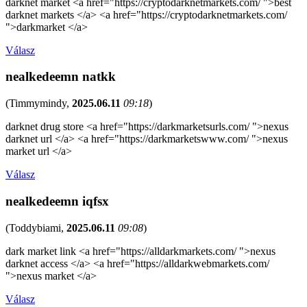
darknet market <a href="https://cryptodarknetmarkets.com/ ">best
darknet markets </a> <a href="https://cryptodarknetmarkets.com/
">darkmarket </a>
Válasz
nealkedeemn natkk
(
Timmymindy
,
2025.06.11
09:18
)
darknet drug store <a href="https://darkmarketsurls.com/ ">nexus
darknet url </a> <a href="https://darkmarketswww.com/ ">nexus
market url </a>
Válasz
nealkedeemn iqfsx
(
Toddybiami
,
2025.06.11
09:08
)
dark market link <a href="https://alldarkmarkets.com/ ">nexus
darknet access </a> <a href="https://alldarkwebmarkets.com/
">nexus market </a>
Válasz