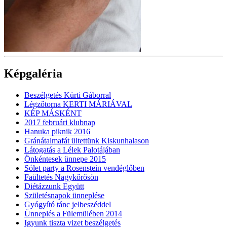
Képgaléria
Beszélgetés Kürti Gáborral
Légzőtorna KERTI MÁRIÁVAL
KÉP MÁSKÉNT
2017 februári klubnap
Hanuka piknik 2016
Gránátalmafát ültettünk Kiskunhalason
Látogatás a Lélek Palotájában
Önkéntesek ünnepe 2015
Sólet party a Rosenstein vendéglőben
Faültetés Nagykőrősön
Diétázzunk Együtt
Születésnapok ünneplése
Gyógyító tánc jelbeszéddel
Ünneplés a Fülemülében 2014
Igyunk tiszta vizet beszélgetés