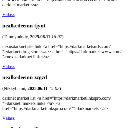
darknet market </a>
Válasz
nealkedeemn tjynt
(
Timmymindy
,
2025.06.11
16:07
)
nexusdarknet site link <a href="https://darkmarketsurls.com/
">darknet drug store </a> <a href="https://darkmarketswww.com/
">nexus darknet link </a>
Válasz
nealkedeemn zzgzd
(
Nikkybiami
,
2025.06.11
15:02
)
darknet market list <a href="https://darkmarketlinkspro.com/
">darknet markets links </a> <a
href="https://darkmarketlinkspro.com/ ">darkmarkets </a>
Válasz