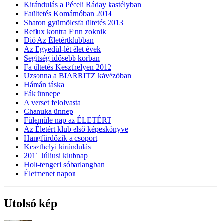
Kirándulás a Péceli Ráday kastélyban
Faültetés Komárnóban 2014
Sharon gyümölcsfa ültetés 2013
Reflux kontra Finn zoknik
Dió Az Életértklubban
Az Egyedül-lét élet évek
Segítség idősebb korban
Fa ültetés Keszthelyen 2012
Uzsonna a BIARRITZ kávézóban
Hámán táska
Fák ünnepe
A verset felolvasta
Chanuka ünnep
Fülemüle nap az ÉLETÉRT
Az Életért klub első képeskönyve
Hangfűrdőzik a csoport
Keszthelyi kirándulás
2011 Júliusi klubnap
Holt-tengeri sóbarlangban
Életmenet napon
Utolsó kép