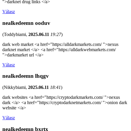
">darknet drug links </a>
Válasz
nealkedeemn ooduv
(
Toddybiami
,
2025.06.11
19:27
)
dark web market <a href="https://alldarkmarkets.com/ ">nexus
darknet market </a> <a href="https://alldarkwebmarkets.com/
">darkmarket url </a>
Válasz
nealkedeemn lhqgv
(
Nikkybiami
,
2025.06.11
18:41
)
dark websites <a href="https://cryptodarkmarkets.com/ ">nexus
dark </a> <a href="https://cryptodarknetmarkets.com/ ">onion dark
website </a>
Válasz
nealkedeemn bxrtx