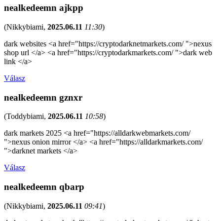
nealkedeemn ajkpp
(
Nikkybiami
,
2025.06.11
11:30
)
dark websites <a href="https://cryptodarknetmarkets.com/ ">nexus
shop url </a> <a href="https://cryptodarkmarkets.com/ ">dark web
link </a>
Válasz
nealkedeemn gznxr
(
Toddybiami
,
2025.06.11
10:58
)
dark markets 2025 <a href="https://alldarkwebmarkets.com/
">nexus onion mirror </a> <a href="https://alldarkmarkets.com/
">darknet markets </a>
Válasz
nealkedeemn qbarp
(
Nikkybiami
,
2025.06.11
09:41
)