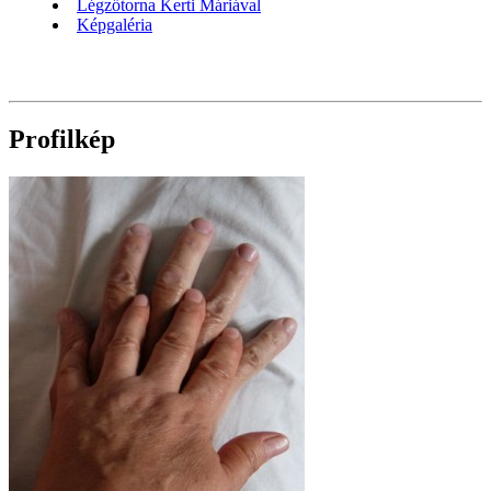
Légzőtorna Kerti Máriával
Képgaléria
Profilkép