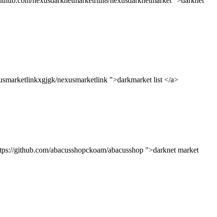
/github.com/nexusdarknetmarketrtul8/nexusdarknetmarket ">darknet
usmarketlinkxgjgk/nexusmarketlink ">darkmarket list </a>
https://github.com/abacusshopckoam/abacusshop ">darknet market