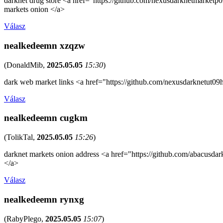
darknet drug store <a href="https://github.com/nexusdarknetmarketp
markets onion </a>
Válasz
nealkedeemn xzqzw
(
DonaldMib
,
2025.05.05
15:30
)
dark web market links <a href="https://github.com/nexusdarknetut09
Válasz
nealkedeemn cugkm
(
TolikTal
,
2025.05.05
15:26
)
darknet markets onion address <a href="https://github.com/abacusd
</a>
Válasz
nealkedeemn rynxg
(
RabyPlego
,
2025.05.05
15:07
)