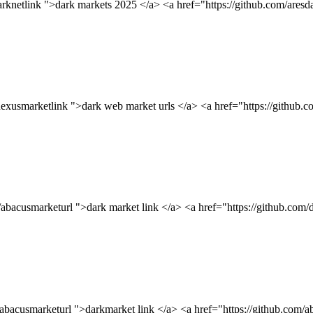
arknetlink ">dark markets 2025 </a> <a href="https://github.com/aresd
nexusmarketlink ">dark web market urls </a> <a href="https://github.
/abacusmarketurl ">dark market link </a> <a href="https://github.com/
abacusmarketurl ">darkmarket link </a> <a href="https://github.com/