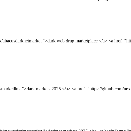
jk/abacusdarknetmarket ">dark web drug marketplace </a> <a href="ht
usmarketlink ">dark markets 2025 </a> <a href="https://github.com/n