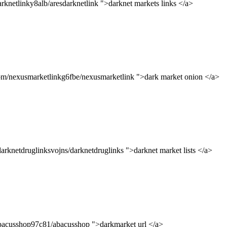
arknetlinky8alb/aresdarknetlink ">darknet markets links </a>
com/nexusmarketlinkg6fbe/nexusmarketlink ">dark market onion </a>
darknetdruglinksvojns/darknetdruglinks ">darknet market lists </a>
abacusshop97c81/abacusshop ">darkmarket url </a>