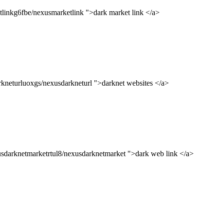
tlinkg6fbe/nexusmarketlink ">dark market link </a>
rkneturluoxgs/nexusdarkneturl ">darknet websites </a>
xusdarknetmarketrtul8/nexusdarknetmarket ">dark web link </a>