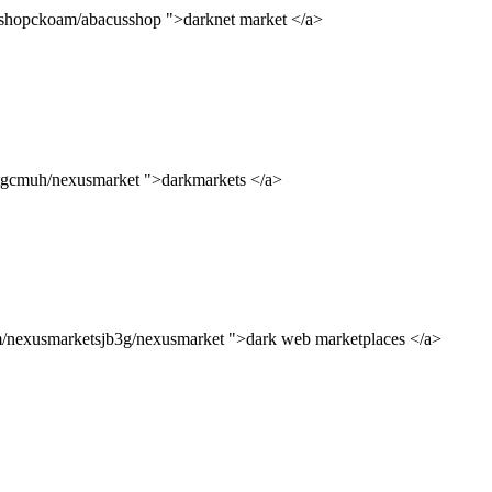
cusshopckoam/abacusshop ">darknet market </a>
rketgcmuh/nexusmarket ">darkmarkets </a>
com/nexusmarketsjb3g/nexusmarket ">dark web marketplaces </a>