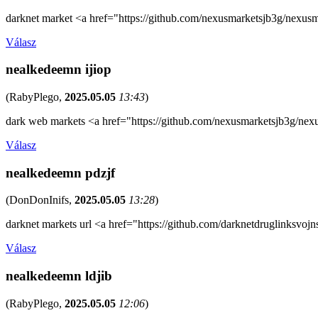
darknet market <a href="https://github.com/nexusmarketsjb3g/nexusm
Válasz
nealkedeemn ijiop
(
RabyPlego
,
2025.05.05
13:43
)
dark web markets <a href="https://github.com/nexusmarketsjb3g/nexu
Válasz
nealkedeemn pdzjf
(
DonDonInifs
,
2025.05.05
13:28
)
darknet markets url <a href="https://github.com/darknetdruglinksvoj
Válasz
nealkedeemn ldjib
(
RabyPlego
,
2025.05.05
12:06
)