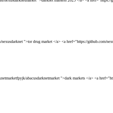
0isi/nexusdarknetmarket ">darknet markets 2025 </a> <a href="https:/
h/nexusdarknet ">tor drug market </a> <a href="https://github.com/nex
arknetmarketfpyjk/abacusdarknetmarket ">dark markets </a> <a href="