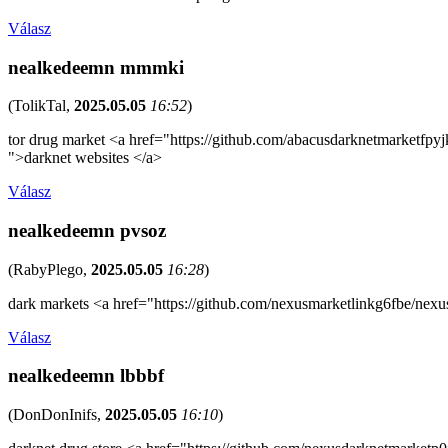
Válasz
nealkedeemn mmmki
(
TolikTal
,
2025.05.05
16:52
)
tor drug market <a href="https://github.com/abacusdarknetmarketfpy
">darknet websites </a>
Válasz
nealkedeemn pvsoz
(
RabyPlego
,
2025.05.05
16:28
)
dark markets <a href="https://github.com/nexusmarketlinkg6fbe/nex
Válasz
nealkedeemn lbbbf
(
DonDonInifs
,
2025.05.05
16:10
)