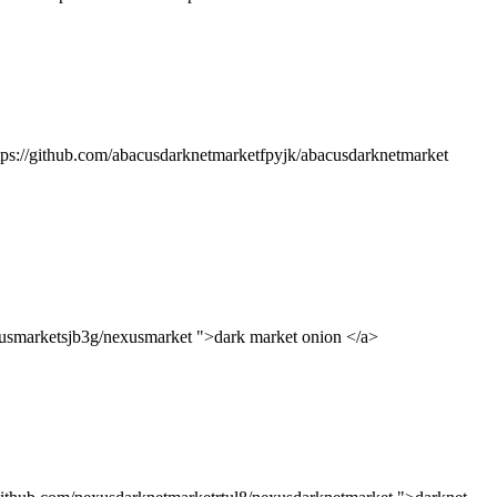
tps://github.com/abacusdarknetmarketfpyjk/abacusdarknetmarket
exusmarketsjb3g/nexusmarket ">dark market onion </a>