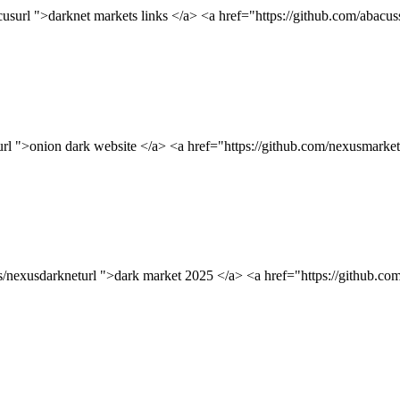
acusurl ">darknet markets links </a> <a href="https://github.com/aba
cusurl ">onion dark website </a> <a href="https://github.com/nexusma
xgs/nexusdarkneturl ">dark market 2025 </a> <a href="https://github.