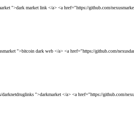
arket ">dark market link </a> <a href="https://github.com/nexusmarke
smarket ">bitcoin dark web </a> <a href="https://github.com/nexusda
ns/darknetdruglinks ">darkmarket </a> <a href="https://github.com/ne