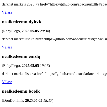
darknet markets 2025 <a href="https://github.com/abacusurlxllh4/ab
Válasz
nealkedeemn dyhvk
(
RabyPlego
,
2025.05.05
20:34
)
darknet market list <a href="https://github.com/abacusurlhtsfg/aba
Válasz
nealkedeemn enrdq
(
RabyPlego
,
2025.05.05
19:13
)
darknet market lists <a href="https://github.com/nexusdarkneturluo
Válasz
nealkedeemn boolk
(
DonDonInifs
,
2025.05.05
18:17
)