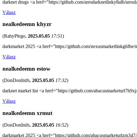
darknet drugs <a href="https://github.com/aresdarknetlinky8alb/aresd
Válasz
nealkedeemn khyzr
(
RabyPlego
,
2025.05.05
17:51
)
darkmarket 2025 <a href="https://github.com/nexusmarketlinkg6fbe/
Válasz
nealkedeemn estow
(
DonDonInifs
,
2025.05.05
17:32
)
darknet market list <a href="https://github.com/abacusmarketurl7h9xj
Válasz
nealkedeemn xrmut
(
DonDonInifs
,
2025.05.05
16:52
)
darkmarket 2025 <a href="https://github.com/abacusmarketurlzm347/