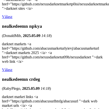
href="https://github.com/nexusdarknetmarketp0isi/nexusdarknetmarke
">darknet sites </a>
Válasz
nealkedeemn npkya
(
DonaldMib
,
2025.05.09
14:18
)
darknet markets <a
href="https://github.com/abacusmarketurlyievj/abacusmarketurl
">darknet markets 2025 </a> <a
href="https://github.com/nexusdarknetut09h/nexusdarknet ">dark
web link </a>
Válasz
nealkedeemn crdeg
(
RabyPlego
,
2025.05.09
14:18
)
darknet market links <a
href="https://github.com/abacusurlhtsfg/abacusurl ">dark web
market urls </a> <a