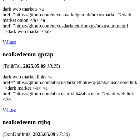
dark web markets <a
href="https://github.com/nexusmarketgcmuh/nexusmarket ">dark
market onion </a> <a
href="https://github.com/nexusdarkneturluoxgs/nexusdarkneturl
">dark web market </a>
Válasz
nealkedeemn qprap
(
TolikTal
,
2025.05.09
18:25
)
dark web market links <a
href="https://github.com/abacusdarknetlinkwrqqd/abacusdarknetlink
">dark market </a> <a
href="https://github.com/abacusurlxllh4/abacusurl ">dark web link
</a>
Válasz
nealkedeemn ztjbq
(
DonDonInifs
,
2025.05.09
17:36
)