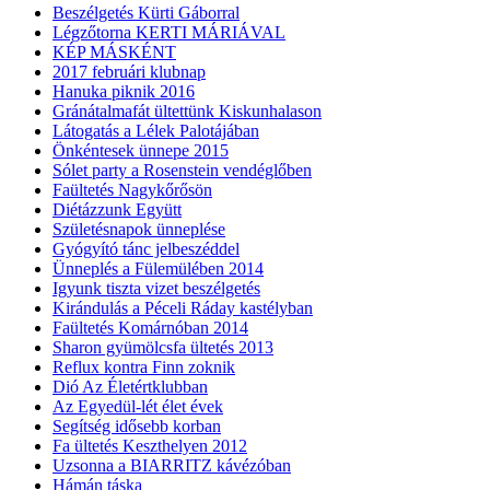
Beszélgetés Kürti Gáborral
Légzőtorna KERTI MÁRIÁVAL
KÉP MÁSKÉNT
2017 februári klubnap
Hanuka piknik 2016
Gránátalmafát ültettünk Kiskunhalason
Látogatás a Lélek Palotájában
Önkéntesek ünnepe 2015
Sólet party a Rosenstein vendéglőben
Faültetés Nagykőrősön
Diétázzunk Együtt
Születésnapok ünneplése
Gyógyító tánc jelbeszéddel
Ünneplés a Fülemülében 2014
Igyunk tiszta vizet beszélgetés
Kirándulás a Péceli Ráday kastélyban
Faültetés Komárnóban 2014
Sharon gyümölcsfa ültetés 2013
Reflux kontra Finn zoknik
Dió Az Életértklubban
Az Egyedül-lét élet évek
Segítség idősebb korban
Fa ültetés Keszthelyen 2012
Uzsonna a BIARRITZ kávézóban
Hámán táska