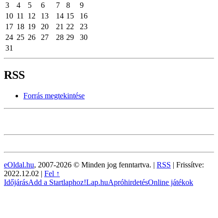
3
4
5
6
7
8
9
10
11
12
13
14
15
16
17
18
19
20
21
22
23
24
25
26
27
28
29
30
31
RSS
Forrás megtekintése
eOldal.hu
, 2007-2026 © Minden jog fenntartva. |
RSS
|
Frissítve:
2022.12.02
|
Fel ↑
Időjárás
Add a Startlaphoz!
Lap.hu
Apróhirdetés
Online játékok