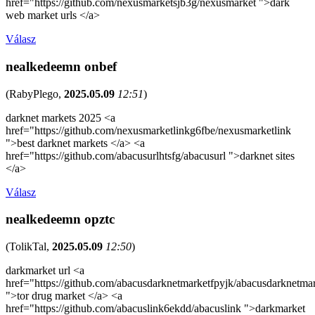
href="https://github.com/nexusmarketsjb3g/nexusmarket ">dark
web market urls </a>
Válasz
nealkedeemn onbef
(
RabyPlego
,
2025.05.09
12:51
)
darknet markets 2025 <a
href="https://github.com/nexusmarketlinkg6fbe/nexusmarketlink
">best darknet markets </a> <a
href="https://github.com/abacusurlhtsfg/abacusurl ">darknet sites
</a>
Válasz
nealkedeemn opztc
(
TolikTal
,
2025.05.09
12:50
)
darkmarket url <a
href="https://github.com/abacusdarknetmarketfpyjk/abacusdarknetma
">tor drug market </a> <a
href="https://github.com/abacuslink6ekdd/abacuslink ">darkmarket