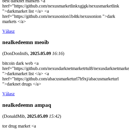
best darknet markets <a
href="https://github.com/nexusmarketlinkxgjgk/nexusmarketlink
">darkmarket list </a> <a
href="https://github.com/nexusonion1b4tk/nexusonion ">dark
markets </a>
Válasz
nealkedeemn meoib
(
DonDonInifs
,
2025.05.09
16:16
)
bitcoin dark web <a
href="https://github.com/nexusdarknetmarketrtul8/nexusdarknetmarke
">darkmarket list </a> <a
href="https://github.com/abacusmarketurl7h9xj/abacusmarketurl
">darknet drugs </a>
Válasz
nealkedeemn ampaq
(
DonaldMib
,
2025.05.09
15:42
)
tor drug market <a