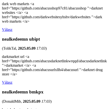
dark web markets <a
href="https://github.com/abacusshop97c81/abacusshop ">darknet
websites </a> <a
href="https://github.com/darkwebsitesyhshv/darkwebsites ">dark
web markets </a>
Válasz
nealkedeemn ubipt
(
TolikTal
,
2025.05.09
17:03
)
darkmarket url <a
href="https://github.com/abacusdarknetlinkwrqqd/abacusdarknetlink
">darkmarket </a> <a
href="https://github.com/abacusurlxllh4/abacusurl ">darknet drug
store </a>
Válasz
nealkedeemn bmkpx
(
DonaldMib
,
2025.05.09
17:03
)