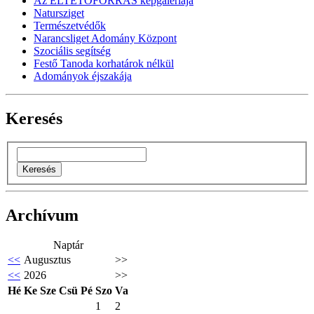
Az ÉLTETŐFORRÁS képgalériája
Natursziget
Természetvédők
Narancsliget Adomány Központ
Szociális segítség
Festő Tanoda korhatárok nélkül
Adományok éjszakája
Keresés
Archívum
Naptár
<<
Augusztus
>>
<<
2026
>>
Hé
Ke
Sze
Csü
Pé
Szo
Va
1
2