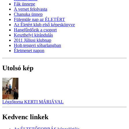
Fák ünnepe
A verset felolvasta
Chanuka ünnep
Fülemüle nap az ÉLETÉRT
Az Életért klub első képeskönyve
Hangfűrdőzik a csoport
Keszthelyi kirándulás
2011 Júliusi klubnap
Holt-tengeri sóbarlangban
Életmenet napon
Utolsó kép
Légzőtorna KERTI MÁRIÁVAL
Kedvenc linkek