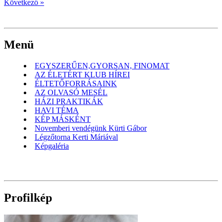
Következő »
Menü
EGYSZERŰEN,GYORSAN, FINOMAT
AZ ÉLETÉRT KLUB HÍREI
ÉLTETŐFORRÁSAINK
AZ OLVASÓ MESÉL
HÁZI PRAKTIKÁK
HAVI TÉMA
KÉP MÁSKÉNT
Novemberi vendégünk Kürti Gábor
Légzőtorna Kerti Máriával
Képgaléria
Profilkép