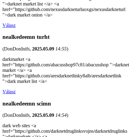
">darknet market list </a> <a
href="https://github.com/nexusdarkneturluoxgs/nexusdarkneturl
">dark market onion </a>
Válasz
nealkedeemn turht
(
DonDonInifs
,
2025.05.09
14:55
)
darkmarket <a
href="https://github.com/abacusshop97c81/abacusshop ">darknet
market </a> <a
href="https://github.com/aresdarknetlinky8alb/aresdarknetlink
">dark market list </a>
Válasz
nealkedeemn scimn
(
DonDonInifs
,
2025.05.09
14:54
)
dark web sites <a
href="https://github.com/darknetdruglinksvojns/darknetdruglinks
">darkmarkets </a> <a