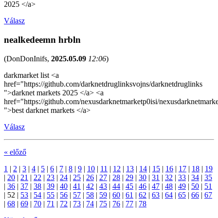
2025 </a>
Válasz
nealkedeemn hrbln
(
DonDonInifs
,
2025.05.09
12:06
)
darkmarket list <a
href="https://github.com/darknetdruglinksvojns/darknetdruglinks
">darknet markets 2025 </a> <a
href="https://github.com/nexusdarknetmarketp0isi/nexusdarknetmarke
">best darknet markets </a>
Válasz
« előző
1
|
2
|
3
|
4
|
5
|
6
|
7
|
8
|
9
|
10
|
11
|
12
|
13
|
14
|
15
|
16
|
17
|
18
|
19
|
20
|
21
|
22
|
23
|
24
|
25
|
26
|
27
|
28
|
29
|
30
|
31
|
32
|
33
|
34
|
35
|
36
|
37
|
38
|
39
|
40
|
41
|
42
|
43
|
44
|
45
|
46
|
47
|
48
|
49
|
50
|
51
|
52
|
53
|
54
|
55
|
56
|
57
|
58
|
59
|
60
|
61
|
62
|
63
|
64
|
65
|
66
|
67
|
68
|
69
|
70
|
71
|
72
|
73
|
74
|
75
|
76
|
77
|
78