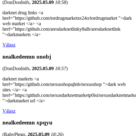
(
DonDonInifs
,
2025.05.09
18:58
)
darknet drug links <a
href="https://github.com/tordrugmarketze24o/tordrugmarket ">dark
web market </a> <a
href="https://github.com/aresdarknetlinky8alb/aresdarknetlink
">darkmarkets </a>
Válasz
nealkedeemn onobj
(
DonDonInifs
,
2025.05.09
18:57
)
darknet markets <a
href="https://github.com/nexusshopajlnb/nexusshop ">dark web
sites </a> <a
href="https://github.com/nexusdarknetmarketp0isi/nexusdarknetmarke
">darkmarket url </a>
Válasz
nealkedeemn xpqyu
(
RabyPlego
,
2025.05.09
18:26
)