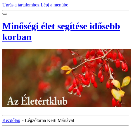
Ugrás a tartalomhoz
Lépj a menübe
Minőségi élet segítése idősebb
korban
Kezdőlap
»
Légzőtorna Kerti Máriával